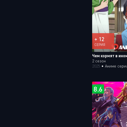
+ 12
СЕРИЯ
Чем кормят в ино
2 сезон
2025
•
Аниме сери
8.6