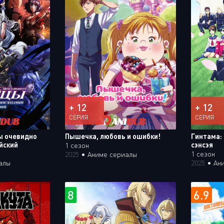
+ 12
+ 12
СЕРИЯ
СЕРИЯ
ы очевидно
Пышечка, любовь и ошибки!
Гинтама: 
йский
сэнсэя
1 сезон
1 сезон
2025
•
Аниме сериалы
алы
2025
•
Ан
8
6.9