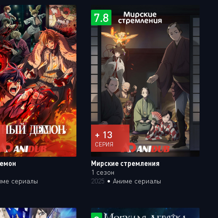
Или войти через
7.8
+ 13
СЕРИЯ
демон
Мирские стремления
1 сезон
име сериалы
2025
•
Аниме сериалы