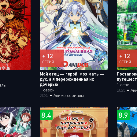
+ 12
+ 12
СЕРИЯ
СЕРИЯ
Мой отец — герой, моя мать —
Постапок
дух, а я перерождённая их
путешест
дочерью
1 сезон
алы
1 сезон
2025
•
Ан
2025
•
Аниме сериалы
8.4
8.9