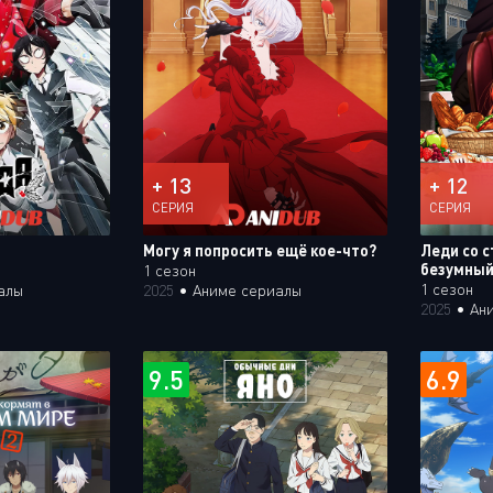
+ 13
+ 12
СЕРИЯ
СЕРИЯ
Могу я попросить ещё кое-что?
Леди со 
безумный
1 сезон
1 сезон
алы
2025
•
Аниме сериалы
2025
•
Ан
9.5
6.9