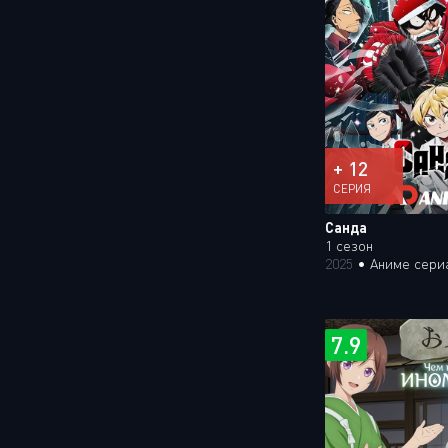
+ 12
СЕРИЯ
Санда
1 сезон
2025
•
Аниме сери
7.9