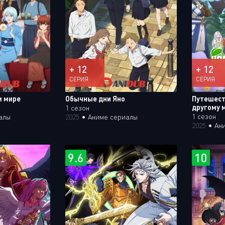
+ 12
+ 12
СЕРИЯ
СЕРИЯ
м мире
Обычные дни Яно
Путешест
другому 
1 сезон
1 сезон
алы
2025
•
Аниме сериалы
2025
•
Ан
9.6
10