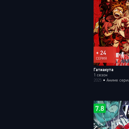
+ 24
СЕРИЯ
Гатиакута
1 сезон
2025
•
Аниме сери
7.8