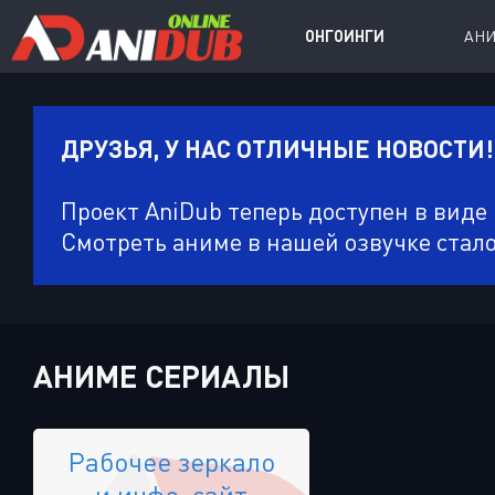
ОНГОИНГИ
АН
ДРУЗЬЯ, У НАС ОТЛИЧНЫЕ НОВОСТИ!
Аниме сер
Аниме Ong
Проект AniDub теперь доступен в виде
Аниме OVA
Смотреть аниме в нашей озвучке стал
Аниме ON
Дорамы
АНИМЕ СЕРИАЛЫ
Рабочее зеркало
и инфо-сайт