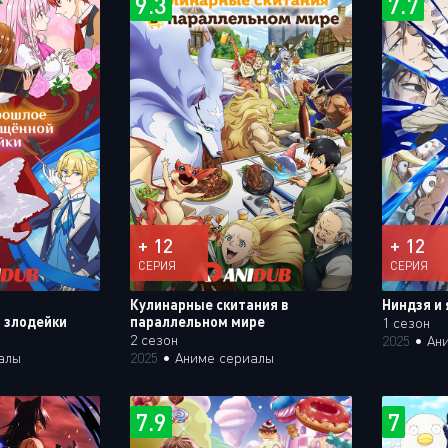
9.3
7.7
+ 12
+ 12
СЕРИЯ
СЕРИЯ
Кулинарные скитания в
Ниндзя и 
 злодейки
параллельном мире
1 сезон
2 сезон
2025
•
Ан
алы
2025
•
Аниме сериалы
7.9
7