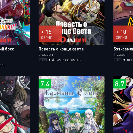
+ 15
+ 10
СЕРИЯ
СЕРИЯ
ий босс
Повесть о конце света
Бэт-семе
3 сезон
1 сезон
2025
•
Аниме сериалы
2025
•
Ан
алы
7.4
8.7