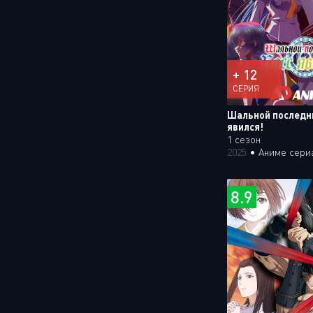
+ 12
СЕРИЯ
Шальной последн
явился!
1 сезон
2025
•
Аниме сери
8.9