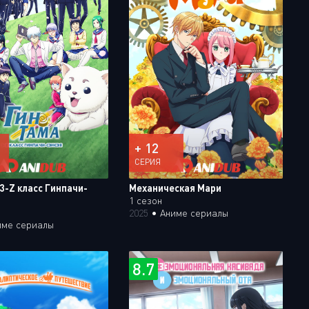
+ 12
СЕРИЯ
3-Z класс Гинпачи-
Механическая Мари
1 сезон
2025
•
Аниме сериалы
име сериалы
8.7