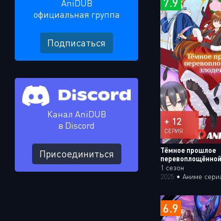
7.9
AniDUB
официальная группа
Подписаться
Канал AniDUB
+ 12
в Discord
СЕРИЯ
Тёмное прошлое
Присоединиться
перевоплощённой
1 сезон
2025
•
Аниме сери
6.9