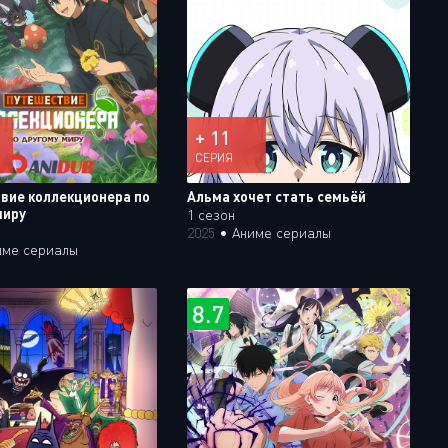
+ 11
СЕРИЯ
вие коллекционера по
Альма хочет стать семьёй
миру
1 сезон
2025
•
Аниме сериалы
име сериалы
8.7