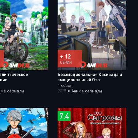
+ 12
СЕРИЯ
алиптическое
Безэмоциональная Касивада и
вие
эмоциональный Ота
1 сезон
име сериалы
2025
•
Аниме сериалы
7.4