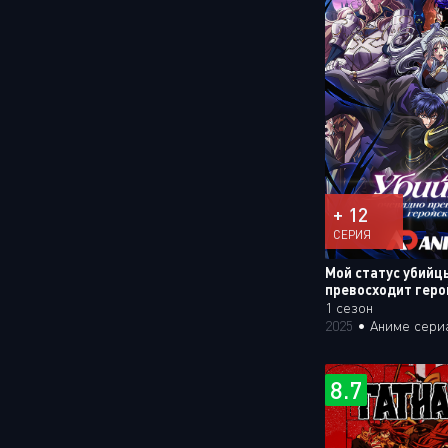
+ 12
СЕРИЯ
Мой статус убийц
превосходит геро
1 сезон
2025
•
Аниме сери
8.7