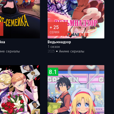
+ 25
СЕРИЯ
йка
Ведьмнадзор
1 сезон
име сериалы
2025
•
Аниме сериалы
8.1