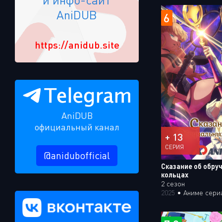
AniDUB
6
https://anidub.site
AniDUB
официальный канал
+ 13
СЕРИЯ
@anidubofficial
Сказание об обру
кольцах
2 сезон
2025
•
Аниме сери