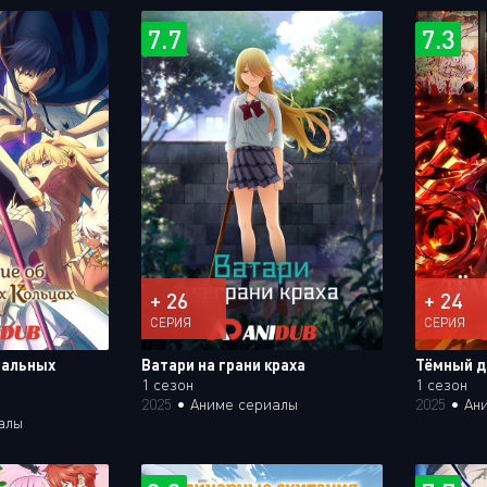
7.7
7.3
+ 26
+ 24
СЕРИЯ
СЕРИЯ
чальных
Ватари на грани краха
Тёмный 
1 сезон
1 сезон
2025
•
Аниме сериалы
2025
•
Ан
алы