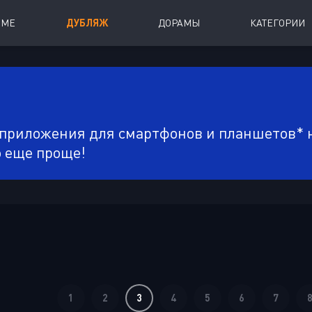
ИМЕ
ДУБЛЯЖ
ДОРАМЫ
КАТЕГОРИИ
иалы
Аниме Фильмы
oing
Азиатские фильмы
 приложения для смартфонов и планшетов* н
Мультфильмы
о еще проще!
A
Дубляж Анидаба
1
2
3
4
5
6
7