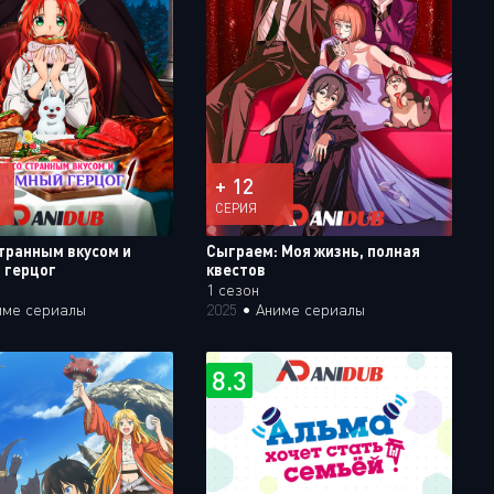
+ 12
СЕРИЯ
странным вкусом и
Сыграем: Моя жизнь, полная
 герцог
квестов
1 сезон
име сериалы
2025
•
Аниме сериалы
8.3