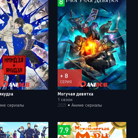
8
+ 8
СЕРИЯ
якудза
Могучая девятка
1 сезон
име сериалы
2025
•
Аниме сериалы
7.9