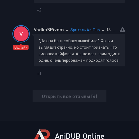
+2
VodkaSPivom
Зритель AniDub
16 октября 2025 05:58
V
"Да она бы и собаку вылюбила". Хоть и
выглядит странно, но стоит признать, что
Офлайн
рисовка кайфовая. А еще каст прям один в
один, очень персонажам подходят голоса
+1
Открыть все отзывы (4)
AniDUB Online