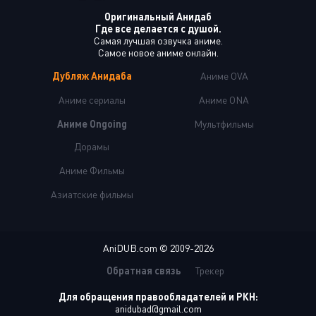
Оригинальный Анидаб
Где все делается с душой.
Самая лучшая озвучка аниме.
Самое новое аниме онлайн.
Дубляж Анидаба
Аниме OVA
Аниме сериалы
Аниме ONA
Аниме Ongoing
Мультфильмы
Дорамы
Аниме Фильмы
Азиатские фильмы
AniDUB.com © 2009-2026
Обратная связь
Трекер
Для обращения правообладателей и РКН:
anidubad@gmail.com