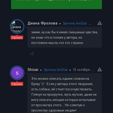
Диана Фролова
Зритель AniDub
15 октября 2
эммм, ну как бы я имею смешаные чувства,
не знаю что в голове у автора, но
Офлайн
постоянно мысль что это странно
+2
Shisai
Зритель AniDub
15 октября 2025 23:48
S
Это можно описать одним словом на
букву "з". Если у автора этого творения,
Офлайн
есть собака, ей стоит посочувствовать...
Глянул на прокрутке, жуть жуткая, даже не
могу описать эмоции которые испытывал
от просмотра этого... Не советую к
просмотру здоровым людям!