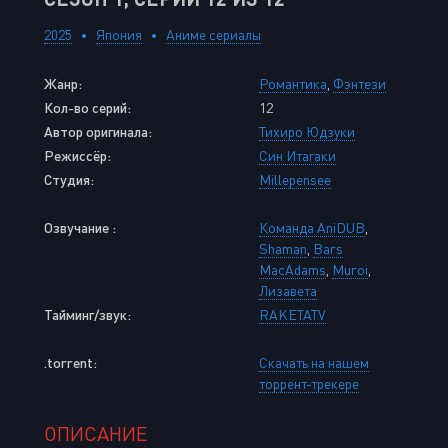
2025
Япония
Аниме сериалы
Жанр:
Романтика
,
Фэнтези
Кол-во серий:
12
Автор оригинала:
Тихиро Юдзуки
Режиссёр:
Син Итагаки
Студия:
Millepensee
Озвучание :
Команда AniDUB
,
Shaman
,
Bars
MacAdams
,
Muroi
,
Лизавета
Тайминг/звук:
RAKETATV
.torrent:
Скачать на нашем
торрент-трекере
ОПИСАНИЕ