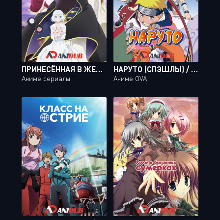
ПРИНЕСЁННАЯ В ЖЕРТВУ ПРИНЦЕССА И ЦАРЬ ЗВЕРЕЙ / NIEHIME TO KEMONO NO OU [24 ИЗ 24]
НАРУТО (СПЭШЛЫ) / NARUTO SPECIALS [02 ИЗ 02]
Аниме сериалы
Аниме OVA