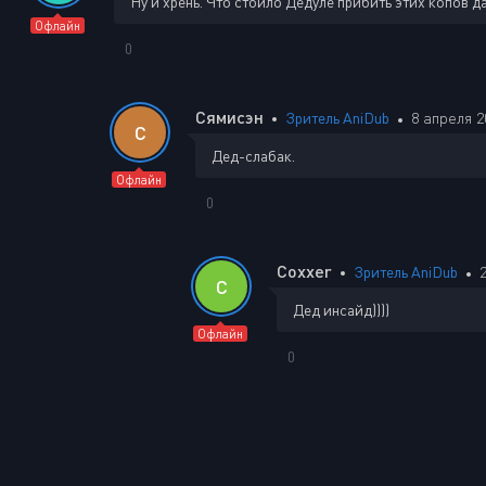
Ну и хрень. Что стоило Дедуле прибить этих копов да
Офлайн
0
Сямисэн
Зритель AniDub
8 апреля 2
С
Дед-слабак.
Офлайн
0
Coxxer
Зритель AniDub
C
Дед инсайд))))
Офлайн
0