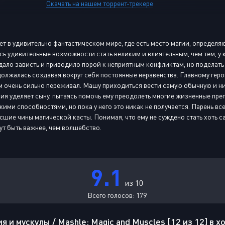
Скачать на нашем торрент-трекере
 в удивительно фантастическом мире, где есть место магии, определяю
сь удивительные возможности стать великим и влиятельным, чем тем, у
ало зависть и приводило порой к неприятным конфликтам, но поделать 
олжалась создавая вокруг себя постоянные неравенства. Главному геро
м очень сильно переживал. Машу приходиться вести самую обычную и н
ия уделяет сыну, пытаясь помочь ему преодолеть многие жизненные препя
ими способностями, но пока у него это никак не получается. Парень вс
сшие чины магической касты. Понимая, что ему не суждено стать хоть с
т быть важнее, чем волшебство.
9.1
из 10
Всего голосов:
179
 и мускулы / Mashle: Magic and Muscles [12 из 12] в 