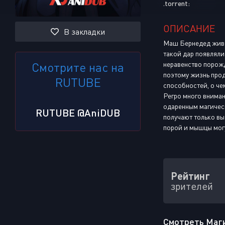
.torrent:
ОПИСАНИЕ
В закладки
Маш Бернедед живет
такой дар появляли
Смотрите нас на
неравенство порожд
поэтому жизнь прод
RUTUBE
способностей, о че
Регро много вниман
одаренным магическ
RUTUBE @AniDUB
получают только вы
порой и мышцы могу
Рейтинг
зрителей
Смотреть Магия