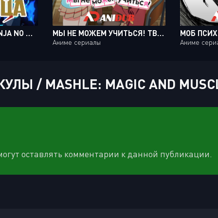
ВНУК МУДРЕЦА / KENJA NO MAGO [12 ИЗ 12]
МЫ НЕ МОЖЕМ УЧИТЬСЯ! ТВ-1 / BOKUTACHI WA BENKYOU GA DEKINAI TV-1 [13 ИЗ 13]
Аниме сериалы
Аниме сери
УЛЫ / MASHLE: MAGIC AND MUSCL
 могут оставлять комментарии к данной публикации.