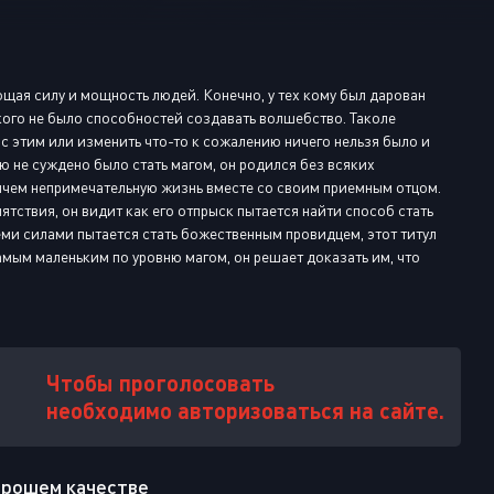
Или войти через
щая силу и мощность людей. Конечно, у тех кому был дарован
 кого не было способностей создавать волшебство. Таколе
с этим или изменить что-то к сожалению ничего нельзя было и
ю не суждено было стать магом, он родился без всяких
ичем непримечательную жизнь вместе со своим приемным отцом.
тствия, он видит как его отпрыск пытается найти способ стать
еми силами пытается стать божественным провидцем, этот титул
амым маленьким по уровню магом, он решает доказать им, что
Чтобы проголосовать
необходимо авторизоваться на сайте.
хорошем качестве