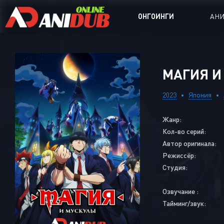
ОНГОИНГИ
АН
Аниме сер
МАГИЯ И 
Аниме Ong
2023
Япония
Аниме OVA
Жанр:
Аниме ON
Кол-во серий:
Дорамы
Автор оригинала:
Режиссёр:
Студия:
Озвучание :
Тайминг/звук: