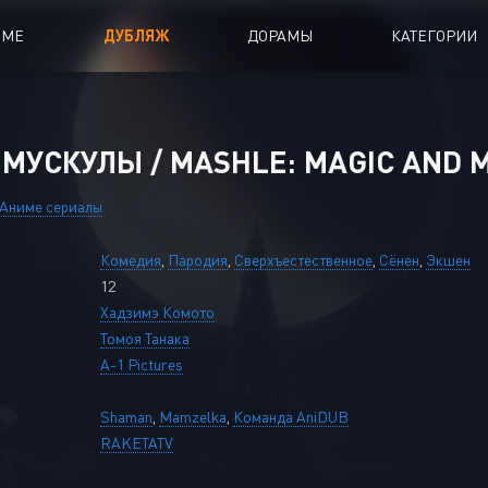
ИМЕ
ДУБЛЯЖ
ДОРАМЫ
КАТЕГОРИИ
иалы
Аниме Фильмы
МУСКУЛЫ / MASHLE: MAGIC AND M
oing
Азиатские фильмы
Аниме сериалы
Мультфильмы
Комедия
,
Пародия
,
Сверхъестественное
,
Сёнен
,
Экшен
A
Дубляж Анидаба
12
Хадзимэ Комото
Томоя Танака
A-1 Pictures
Shaman
,
Mamzelka
,
Команда AniDUB
RAKETATV