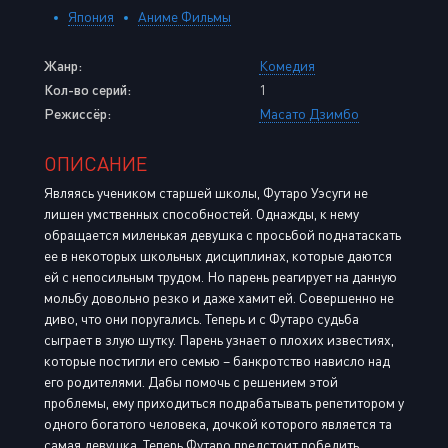
Япония
Аниме Фильмы
Жанр:
Комедия
Кол-во серий:
1
Режиссёр:
Масато Дзимбо
ОПИСАНИЕ
Являясь учеником старшей школы, Футаро Уэсуги не
лишен умственных способностей. Однажды, к нему
обращается миленькая девушка с просьбой поднатаскать
ее в некоторых школьных дисциплинах, которые даются
ей с непосильным трудом. Но парень реагирует на данную
мольбу довольно резко и даже хамит ей. Совершенно не
диво, что они поругались. Теперь и с Футаро судьба
сыграет в злую шутку. Парень узнает о плохих известиях,
которые постигли его семью – банкротство нависло над
его родителями. Дабы помочь с решением этой
проблемы, ему приходиться подрабатывать репетитором у
одного богатого человека, дочкой которого является та
самая девушка. Теперь Футаро предстоит победить