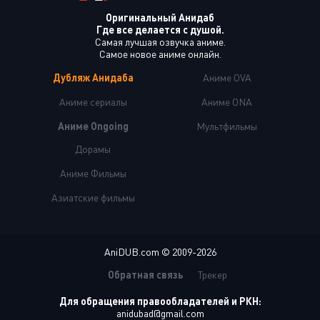
Оригинальный Анидаб
Где все делается с душой.
Самая лучшая озвучка аниме.
Самое новое аниме онлайн.
Дубляж Анидаба
Аниме OVA
Аниме сериалы
Аниме ONA
Аниме Ongoing
Мультфильмы
Дорамы
Аниме Фильмы
Азиатские фильмы
AniDUB.com © 2009-2026
Обратная связь
Трекер
Для обращения правообладателей и РКН:
anidubad@gmail.com