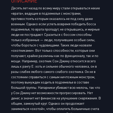
ОПИСАНИЕ
Десять лет назад по всему миру стали открываться некие
«врата», ведущие в подземелья с монстрами,
противостоять которым оказалось не под силу даже
военным. Однако если успеть вовремя победить босса
подземелья, то врата пропадут, не открывшись, и мирные
люди не пострадают. Сразиться с боссом способны
только избранные — люди, получившие особые силы,
чтобы бороться с чудовищами. Таких люди назвали
«охотниками». Вот только способности, которые они
получают, крайне различны как по функционалу, так и по
мощи. Например, охотник Сон Джину относится всего
лишь к рангу Е: хоть и сильнее обычного человека, он в
разы слабее любого самого слабого охотника. Он не в
состоянии справиться с самым ничтожным монстром,
поэтому вынужден ходить в подземелье в составе
большой группы. Напарники убивают всю мелочь, так что
у Сон Джину нет возможности прогрессировать. Нет
денег, а значит нет финансов на улучшение снаряжения. В
общем, замкнутый круг. Однако он продолжает
заниматься «охотой», чтобы оплатить больничные счета