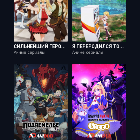
СИЛЬНЕЙШИЙ ГЕРОЙ, ОБУЧЕННЫЙ В ТАЙНОМ ПОДЗЕМЕЛЬЕ! / ORE DAKE HAIRERU KAKUSHI DUNGEON [12 ИЗ 12]
Я ПЕРЕРОДИЛСЯ ТОРГОВЫМ АВТОМАТОМ И СКИТАЮСЬ ПО ЛАБИРИНТУ / JIDOU HANBAIKI NI UMAREKAWATTA ORE WA MEIKYUU WO SAMAYOU [12 ИЗ 12]
Аниме сериалы
Аниме сериалы