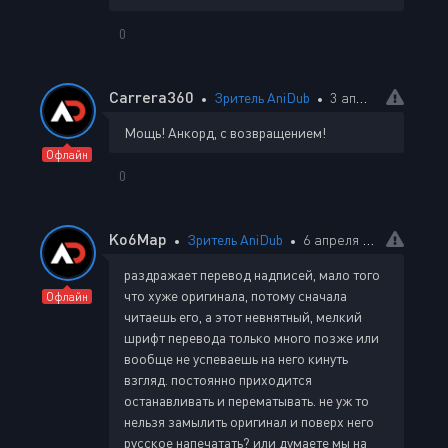
0
Carrera360
Зритель AniDub
3 апреля 2024 21:45
Мощь! Анкорд, с возвращением!
Офлайн
0
Ko6Map
Зритель AniDub
6 апреля 2024 22:44
раздражает перевод надписей, мало того
что хуже оригинала, потому сначала
Офлайн
читаешь его, а этот невнятный, мелкий
шрифт перевода только много позже или
вообще не успеваешь на него кинуть
взгляд. постоянно приходится
останавливать и перематывать. не уж то
нельзя замылить оригинал и поверх него
русское напечатать? или думаете мы на