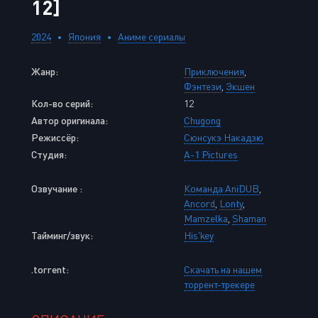
12]
2024
Япония
Аниме сериалы
Жанр:
Приключения
,
Фэнтези
,
Экшен
Кол-во серий:
12
Автор оригинала:
Chugong
Режиссёр:
Сюнсукэ Накадзю
Студия:
A-1 Pictures
Озвучание :
Команда AniDUB
,
Ancord
,
Lonty
,
Mamzelka
,
Shaman
Тайминг/звук:
His'key
.torrent:
Скачать на нашем
торрент-трекере