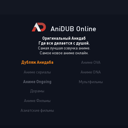
AniDUB Online
Оригинальный Анидаб
Где все делается с душой.
Самая лучшая озвучка аниме.
Самое новое аниме онлайн.
Дубляж Анидаба
Аниме OVA
Аниме сериалы
Аниме ONA
Аниме Ongoing
Мультфильмы
Дорамы
Аниме Фильмы
Азиатские фильмы