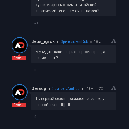
русском зря смотрим и китайский,
английский текст нам очень важен?
+1
deus_igrok
Зритель AniDub
18 апреля 2024 13:51
А увидить какие серие я просмотрел , а
какие - нет ?
Офлайн
0
Gersog
Зритель AniDub
20 мая 2024 00:06
Ну первый сезон дождался теперь жду
второй сезон)))))))))
Офлайн
0