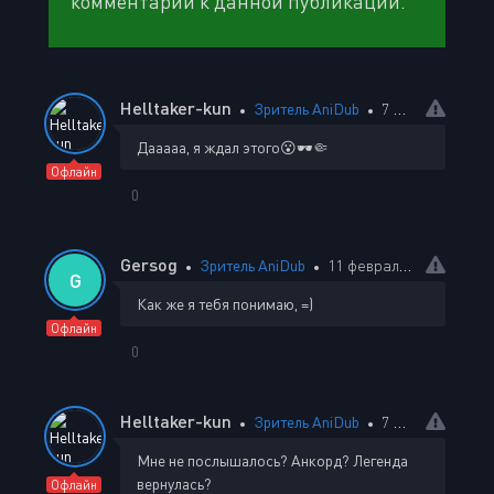
комментарии к данной публикации.
Helltaker-kun
Зритель AniDub
7 января 2024 13:47
Дааааа, я ждал этого😮🕶️🤏
Офлайн
0
Gersog
Зритель AniDub
11 февраля 2024 19:06
G
Как же я тебя понимаю, =)
Офлайн
0
Helltaker-kun
Зритель AniDub
7 января 2024 13:56
Мне не послышалось? Анкорд? Легенда
вернулась?
Офлайн