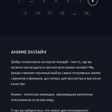
1
...
4
5
6
7
8
9
10
11
12
...
94
АНИМЕ ОНЛАЙН
Добро пожаловать на портал Анидаб - место, где вы
можете наслаждаться просмотром аниме онлайн! Мы
предоставляем огромный выбор самых популярных аниме
сериалов и фильмов, доступных для просмотра в высоком
качестве.
Аниме – японская анимация, завоевавшая миллионы
поклонников по всему миру.
У нас вы найдете все, что нужно для полноценного