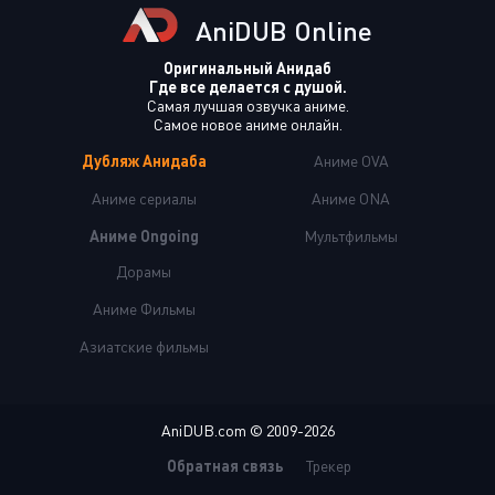
AniDUB Online
Оригинальный Анидаб
Где все делается с душой.
Самая лучшая озвучка аниме.
Самое новое аниме онлайн.
Дубляж Анидаба
Аниме OVA
Аниме сериалы
Аниме ONA
Аниме Ongoing
Мультфильмы
Дорамы
Аниме Фильмы
Азиатские фильмы
AniDUB.com © 2009-2026
Обратная связь
Трекер