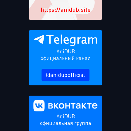
https://anidub.site
AniDUB
официальный канал
@anidubofficial
AniDUB
официальная группа