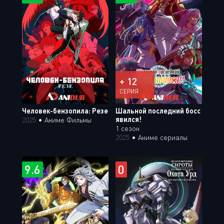
+ 12
СЕРИЯ
Человек-бензопила: Резе
Шальной последний босс
явился!
2025
•
Аниме Фильмы
1 сезон
2025
•
Аниме сериалы
9.6
0