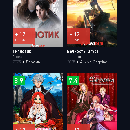
+ 12
+ 12
СЕРИЯ
СЕРИЯ
Гипнотик
Вечность Югурэ
1 сезон
1 сезон
2025
•
Дорамы
2025
•
Аниме Ongoing
8.9
7.4
+ 12
+ 12