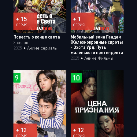
+ 15
+ 1
СЕРИЯ
СЕРИЯ
Повесть о конце света
Мобильный воин Гандам:
Железнокровные сироты
3 сезон
- Охота Урд. Путь
2025
•
Аниме сериалы
маленького претендента
2025
•
Аниме Фильмы
9
10
+ 12
+ 12
СЕРИЯ
СЕРИЯ