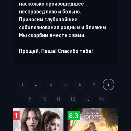
насколько произошедшее
несправедливо и больно.
Приносим глубочайшие
соболезнования родным и близким.
Мы скорбим вместе с вами.
Прощай, Паша! Спасибо тебе!
1
...
4
5
6
7
8
9
10
11
12
...
94
1
8.3