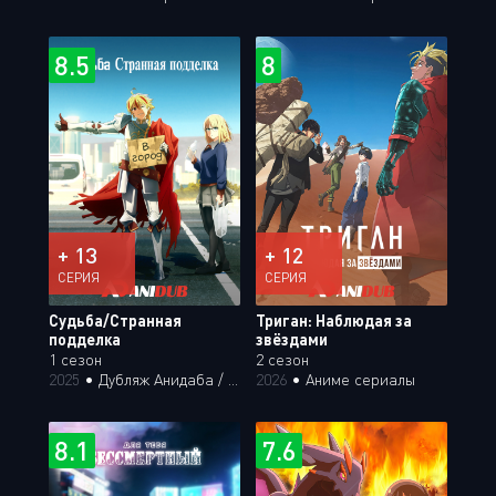
8.5
8
+ 13
+ 12
СЕРИЯ
СЕРИЯ
Судьба/Странная
Триган: Наблюдая за
подделка
звёздами
1 сезон
2 сезон
2025
•
Дубляж Анидаба / Аниме сериалы
2026
•
Аниме сериалы
8.1
7.6