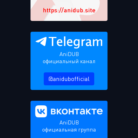
https://anidub.site
AniDUB
официальный канал
@anidubofficial
AniDUB
официальная группа