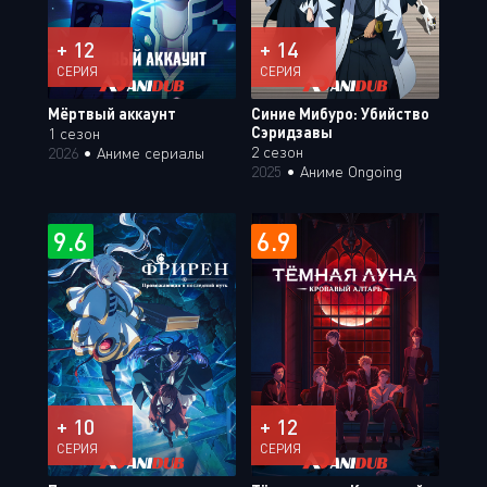
+ 12
+ 14
СЕРИЯ
СЕРИЯ
Мёртвый аккаунт
Синие Мибуро: Убийство
Сэридзавы
1 сезон
2 сезон
2026
•
Аниме сериалы
2025
•
Аниме Ongoing
9.6
6.9
+ 10
+ 12
СЕРИЯ
СЕРИЯ