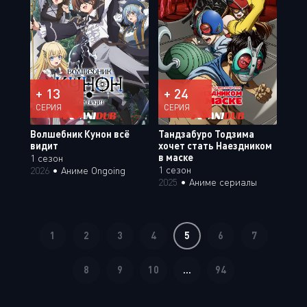
+ 13
+ 24
СЕРИЯ
СЕРИЯ
Волшебник Кунон всё
Тандзабуро Тодзима
видит
хочет стать Наездником
в маске
1 сезон
1 сезон
2026
•
Аниме Ongoing
2025
•
Аниме сериалы
1
2
3
4
5
6
7
8
9
10
...
94