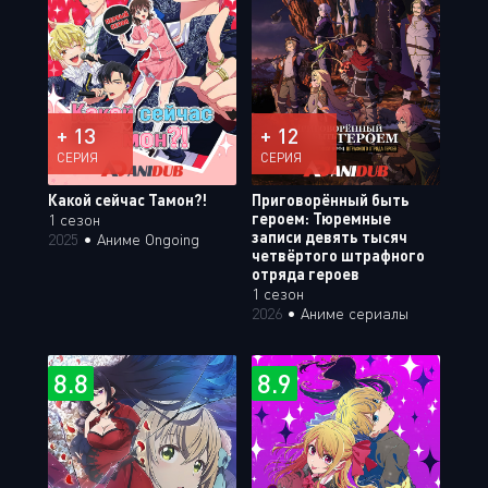
+ 13
+ 12
СЕРИЯ
СЕРИЯ
Какой сейчас Тамон?!
Приговорённый быть
героем: Тюремные
1 сезон
записи девять тысяч
2025
•
Аниме Ongoing
четвёртого штрафного
отряда героев
1 сезон
2026
•
Аниме сериалы
8.8
8.9