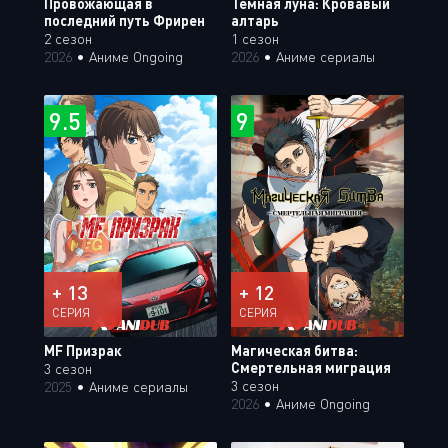
Провожающая в
Тёмная луна: Кровавый
последний путь Фрирен
алтарь
2 сезон
1 сезон
2026
•
Аниме Ongoing
2026
•
Аниме сериалы
9.5
9
+ 13
+ 12
СЕРИЯ
СЕРИЯ
MF Призрак
Магическая битва:
Смертельная миграция
3 сезон
3 сезон
2025
•
Аниме сериалы
2026
•
Аниме Ongoing