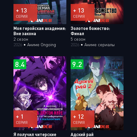
+ 13
+ 13
СЕРИЯ
СЕРИЯ
Моя геройская академия:
Золотое божество:
Вне закона
Финал
2 сезон
5 сезон
2026
•
Аниме Ongoing
2026
•
Аниме сериалы
8.4
9.2
+ 1
+ 12
СЕРИЯ
СЕРИЯ
Я получил читерские
Адский рай