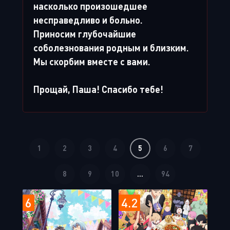
насколько произошедшее
несправедливо и больно.
Приносим глубочайшие
соболезнования родным и близким.
Мы скорбим вместе с вами.
Прощай, Паша! Спасибо тебе!
1
2
3
4
5
6
7
8
9
10
...
94
6
4.2