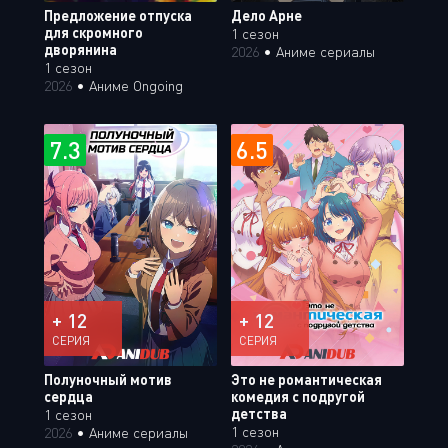
Предложение отпуска
Дело Арне
для скромного
1 сезон
дворянина
2026
•
Аниме сериалы
1 сезон
2026
•
Аниме Ongoing
7.3
6.5
+ 12
+ 12
СЕРИЯ
СЕРИЯ
Полуночный мотив
Это не романтическая
сердца
комедия с подругой
детства
1 сезон
1 сезон
2026
•
Аниме сериалы