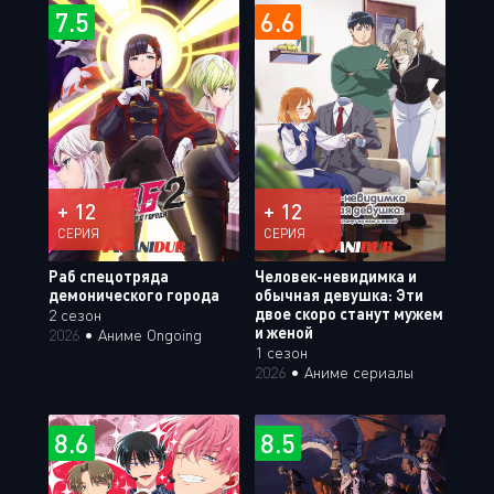
7.5
6.6
+ 12
+ 12
СЕРИЯ
СЕРИЯ
Раб спецотряда
Человек-невидимка и
демонического города
обычная девушка: Эти
двое скоро станут мужем
2 сезон
и женой
2026
•
Аниме Ongoing
1 сезон
2026
•
Аниме сериалы
8.6
8.5