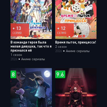
+ 13
+ 12
СЕРИЯ
СЕРИЯ
В команде героя была
Время пыток, принцесса!
милая девушка, так что я
2 сезон
признался ей
2026
•
Аниме сериалы
1 сезон
2026
•
Аниме сериалы
8
9.6