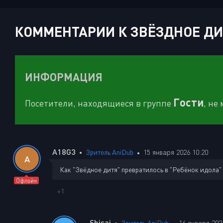
КОММЕНТАРИИ К ЗВЁЗДНОЕ ДИТЯ
ИНФОРМАЦИЯ
Гости
Посетители, находящиеся в группе
, не
A18G3
Зритель AniDub
15 января 2026 10:20
A
Как "Звёдное дитя" превратилось в "Ребёнок идола"
Офлайн
+1
Shisai
Зритель AniDub
16 января 202