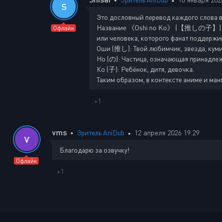
S
Это дословный перевод каждого слова в о
Название 《Oshi no Ko》 (【推しの子】) досл
Офлайн
или человека, которого фанат поддержив
Оши (推し): Твой любимчик, звезда, куми
Но (の): Частица, означающая принадлежн
Ко (子): Ребёнок, дитя, девочка.
Таким образом, в контексте аниме и ман
+1
vms
Зритель AniDub
12 апреля 2026 19:29
V
Благодарю за озвучку!
Офлайн
+1