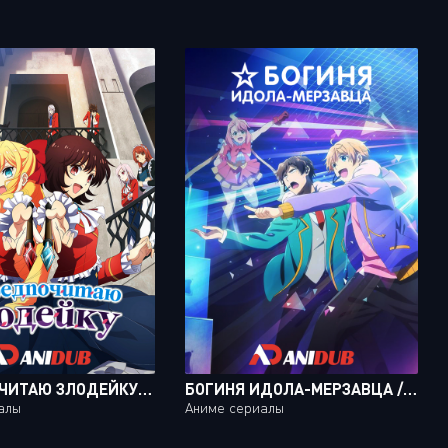
Я ПРЕДПОЧИТАЮ ЗЛОДЕЙКУ / WATASHI NO OSHI WA AKUYAKU REIJOU [12 ИЗ 12]
БОГИНЯ ИДОЛА-МЕРЗАВЦА / KAMI KUZU IDOL [10 ИЗ 10]
алы
Аниме сериалы