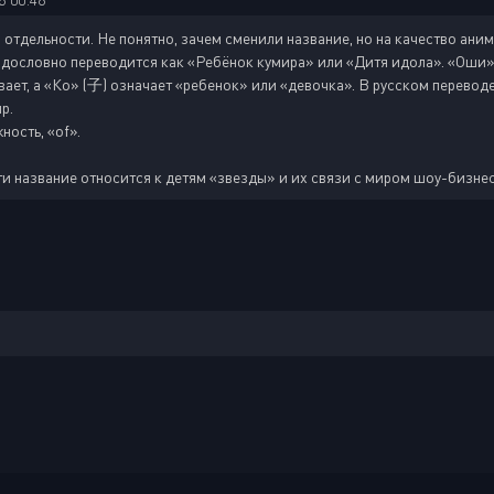
тдельности. Не понятно, зачем сменили название, но на качество аниме,
овно переводится как «Ребёнок кумира» или «Дитя идола». «Оши» (
ает, а «Ко» (子) означает «ребенок» или «девочка». В русском перевод
р.
ость, «of».
ги название относится к детям «звезды» и их связи с миром шоу-бизне