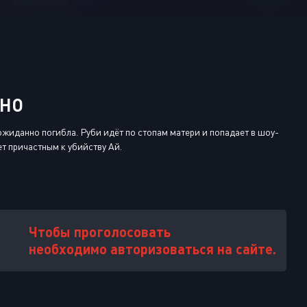
Или войти через
ТНО
ожиданно погибла. Руби идёт по стопам матери и попадает в шоу-
ет причастным к убийству Ай.
Чтобы проголосовать
необходимо авторизоваться на сайте.