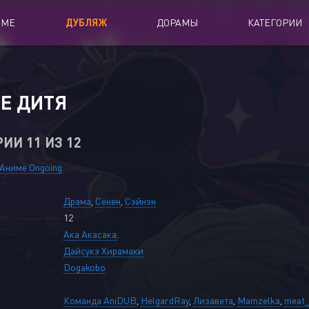
ИМЕ
ДУБЛЯЖ
ДОРАМЫ
КАТЕГОРИИ
иалы
Аниме Фильмы
Е ДИТЯ
oing
Азиатские фильмы
РИИ 11 ИЗ 12
Мультфильмы
A
Дубляж Анидаба
Аниме Ongoing
Драма
,
Сёнен
,
Сэйнэн
12
Ака Акасака
Дайсукэ Хирамаки
Dogakobo
Команда AniDUB
,
HelgardRay
,
Лизавета
,
Mamzelka
,
meat_