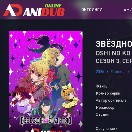
ОНГОИНГИ
АН
Аниме сер
ЗВЁЗДНО
Аниме Ong
OSHI NO KO
СЕЗОН 3, СЕ
Аниме OVA
Аниме ON
2026
Япония
Дорамы
Жанр:
Кол-во серий:
Автор оригинала:
Режиссёр:
Студия:
Озвучание :