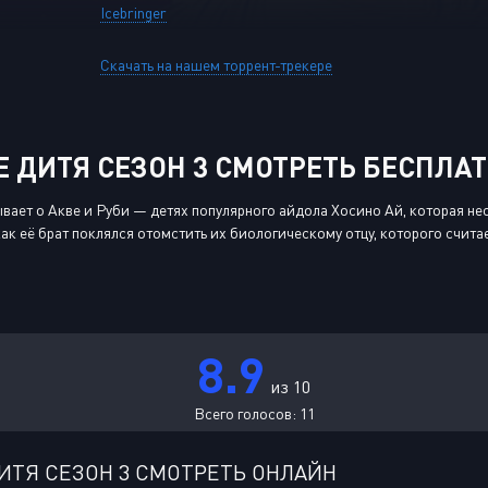
Icebringer
Скачать на нашем торрент-трекере
 ДИТЯ СЕЗОН 3 СМОТРЕТЬ БЕСПЛА
ывает о Акве и Руби — детях популярного айдола Хосино Ай, которая не
как её брат поклялся отомстить их биологическому отцу, которого счита
8.9
из 10
Всего голосов:
11
ИТЯ СЕЗОН 3 СМОТРЕТЬ ОНЛАЙН