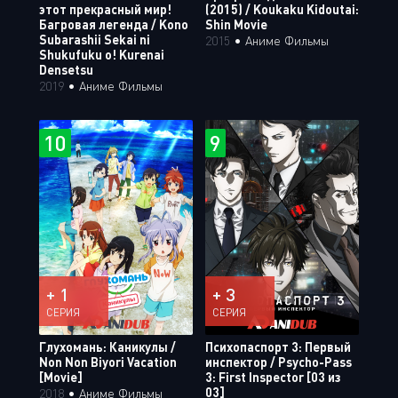
этот прекрасный мир!
(2015) / Koukaku Kidoutai:
Багровая легенда / Kono
Shin Movie
Subarashii Sekai ni
2015
•
Аниме Фильмы
Shukufuku o! Kurenai
Densetsu
2019
•
Аниме Фильмы
10
9
+ 1
+ 3
СЕРИЯ
СЕРИЯ
Глухомань: Каникулы /
Психопаспорт 3: Первый
Non Non Biyori Vacation
инспектор / Psycho-Pass
[Movie]
3: First Inspector [03 из
03]
2018
•
Аниме Фильмы