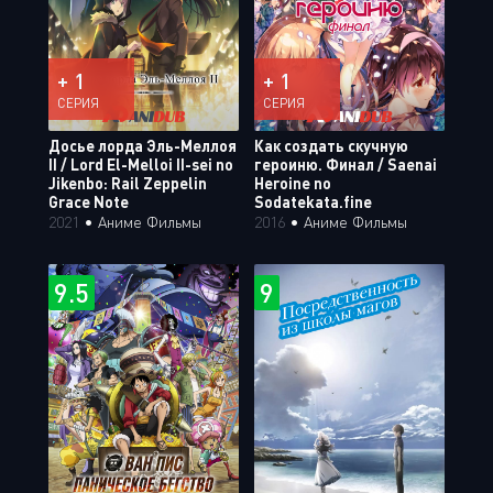
+ 1
+ 1
СЕРИЯ
СЕРИЯ
Досье лорда Эль-Меллоя
Как создать скучную
II / Lord El-Melloi II-sei no
героиню. Финал / Saenai
Jikenbo: Rail Zeppelin
Heroine no
Grace Note
Sodatekata.fine
2021
•
Аниме Фильмы
2016
•
Аниме Фильмы
9.5
9