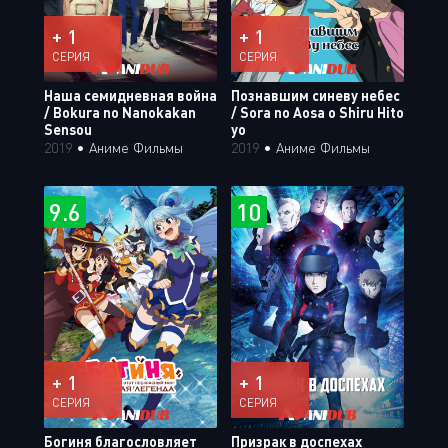
+ 1
+ 1
СЕРИЯ
СЕРИЯ
Наша семидневная война
Познавшим синеву небес
/ Bokura no Nanokakan
/ Sora no Aosa o Shiru Hito
Sensou
yo
2019
•
Аниме Фильмы
2019
•
Аниме Фильмы
9.6
10
+ 1
+ 1
СЕРИЯ
СЕРИЯ
Богиня благословляет
Призрак в доспехах