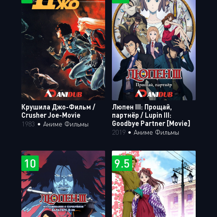
Крушила Джо-Фильм /
Люпен III: Прощай,
Crusher Joe-Movie
партнёр / Lupin III:
Goodbye Partner [Movie]
1983
•
Аниме Фильмы
2019
•
Аниме Фильмы
10
9.5