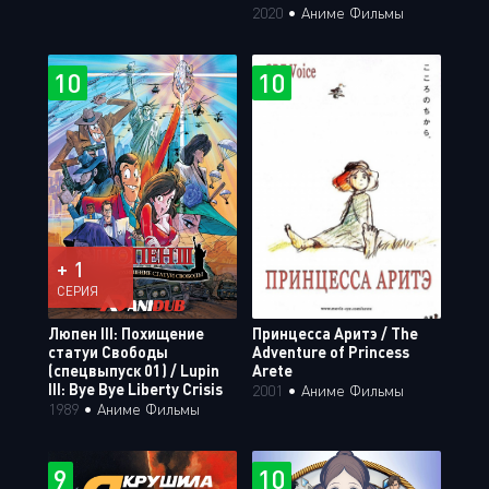
2020
•
Аниме Фильмы
10
10
+ 1
СЕРИЯ
Люпен III: Похищение
Принцесса Аритэ / The
статуи Свободы
Adventure of Princess
(спецвыпуск 01) / Lupin
Arete
III: Bye Bye Liberty Crisis
2001
•
Аниме Фильмы
1989
•
Аниме Фильмы
9
10