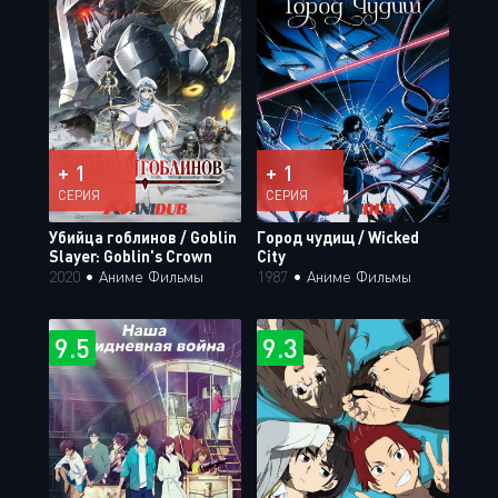
+ 1
+ 1
СЕРИЯ
СЕРИЯ
Убийца гоблинов / Goblin
Город чудищ / Wicked
Slayer: Goblin's Crown
City
2020
•
Аниме Фильмы
1987
•
Аниме Фильмы
9.5
9.3