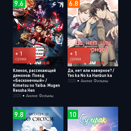
9.6
6.8
+ 1
+ 1
СЕРИЯ
СЕРИЯ
Клинок, рассекающий
Да, нет или наверное? /
демонов: Поезд
Yes ka No ka Hanbun ka
«Бесконечный» /
2020
•
Аниме Фильмы
Kimetsu no Yaiba: Mugen
Ressha Hen
2020
•
Аниме Фильмы
9.8
10