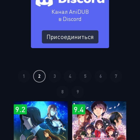
Канал AniDUB
в Discord
Присоединиться
1
2
3
4
5
6
7
8
9
9.2
9.4