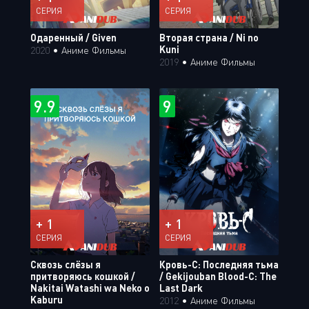
СЕРИЯ
СЕРИЯ
Одаренный / Given
Вторая страна / Ni no
Kuni
2020
•
Аниме Фильмы
2019
•
Аниме Фильмы
9.9
9
+ 1
+ 1
СЕРИЯ
СЕРИЯ
Сквозь слёзы я
Кровь-С: Последняя тьма
притворяюсь кошкой /
/ Gekijouban Blood-C: The
Nakitai Watashi wa Neko o
Last Dark
Kaburu
2012
•
Аниме Фильмы