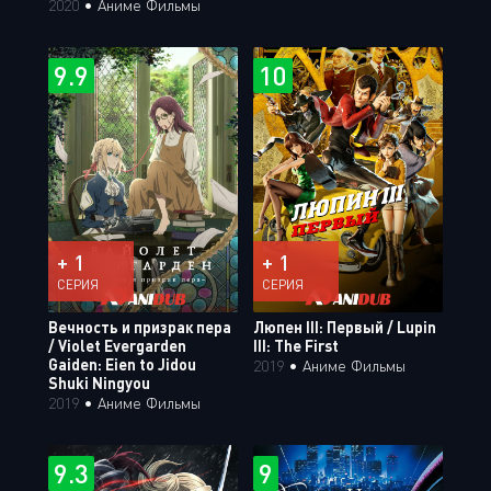
2020
•
Аниме Фильмы
9.9
10
+ 1
+ 1
СЕРИЯ
СЕРИЯ
Вечность и призрак пера
Люпен III: Первый / Lupin
/ Violet Evergarden
III: The First
Gaiden: Eien to Jidou
2019
•
Аниме Фильмы
Shuki Ningyou
2019
•
Аниме Фильмы
9.3
9