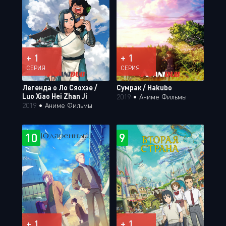
+ 1
+ 1
СЕРИЯ
СЕРИЯ
Легенда о Ло Сяохэе /
Сумрак / Hakubo
Luo Xiao Hei Zhan Ji
2019
•
Аниме Фильмы
2019
•
Аниме Фильмы
10
9
+ 1
+ 1