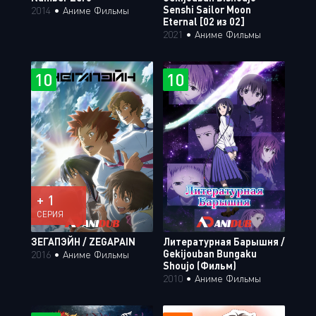
Senshi Sailor Moon
2014
•
Аниме Фильмы
Eternal [02 из 02]
2021
•
Аниме Фильмы
10
10
+ 1
СЕРИЯ
ЗЕГАПЭЙН / ZEGAPAIN
Литературная Барышня /
Gekijouban Bungaku
2016
•
Аниме Фильмы
Shoujo (Фильм)
2010
•
Аниме Фильмы