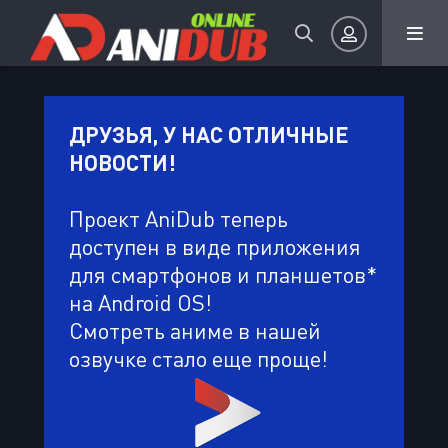
Авторизация
ДРУЗЬЯ, У НАС ОТЛИЧНЫЕ
НОВОСТИ!
Проект AniDub теперь
доступен в виде приложения
для смартфонов и планшетов*
Запомнить
на Android OS!
ВОЙТИ НА САЙТ
Смотреть аниме в нашей
озвучке стало еще проще!
Регистрация
Восстановить пароль
Или войти через