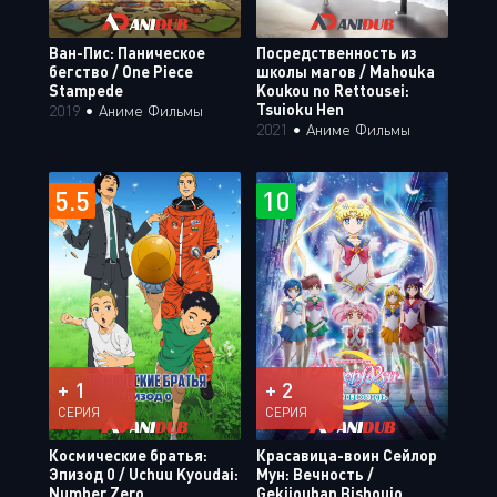
Ван-Пис: Паническое
Посредственность из
бегство / One Piece
школы магов / Mahouka
Stampede
Koukou no Rettousei:
Tsuioku Hen
2019
•
Аниме Фильмы
2021
•
Аниме Фильмы
5.5
10
+ 1
+ 2
СЕРИЯ
СЕРИЯ
Космические братья:
Красавица-воин Сейлор
Эпизод 0 / Uchuu Kyoudai:
Мун: Вечность /
Number Zero
Gekijouban Bishoujo