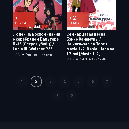
+ 1
+ 2
СЕРИЯ
СЕРИЯ
Люпен III: Воспоминания
Семнадцатая весна
о серебряном Вальтере
Бэнио Ханамуры /
П-38 (Остров убийц) /
Haikara-san ga Tooru
Lupin III: Walther P38
Movie 1-2: Benio, Hana no
17-sai [Movie 1-2]
1997
•
Аниме Фильмы
2017
•
Аниме Фильмы
1
2
3
4
5
6
7
8
9