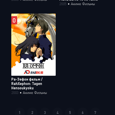
2005
•
Аниме Фильмы
0
Ра-Зефон фильм /
RahXephon: Tagen
Hensoukyoku
2003
•
Аниме Фильмы
1
2
3
4
5
6
7