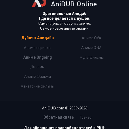
AniDUB Online
Оригинальный Анидаб
Где все делается с душой.
Самая лучшая озвучка аниме.
Самое новое аниме онлайн.
Дубляж Анидаба
Аниме OVA
Аниме сериалы
Аниме ONA
Аниме Ongoing
Мультфильмы
Дорамы
Аниме Фильмы
Азиатские фильмы
AniDUB.com © 2009-2026
Обратная связь
Трекер
Для обращения правообладателей и РКН: