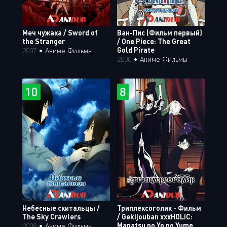
Меч чужака / Sword of
Ван-Пис (Фильм первый)
the Stranger
/ One Piece: The Great
Gold Pirate
2007
•
Аниме Фильмы
2000
•
Аниме Фильмы
10
8
Небесные скитальцы /
Триплексоголик - Фильм
The Sky Crawlers
/ Gekijouban xxxHOLiC:
Manatsu no Yo no Yume
2008
•
Аниме Фильмы