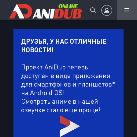
Авторизация
ДРУЗЬЯ, У НАС ОТЛИЧНЫЕ
НОВОСТИ!
Проект AniDub теперь
доступен в виде приложения
для смартфонов и планшетов*
Запомнить
на Android OS!
ВОЙТИ НА САЙТ
Смотреть аниме в нашей
озвучке стало еще проще!
Регистрация
Восстановить пароль
Или войти через