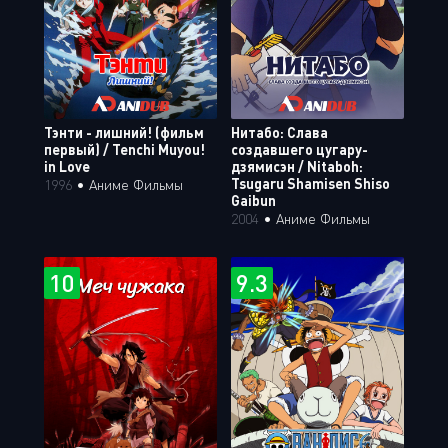
Тэнти - лишний! (фильм
Нитабо: Слава
первый) / Tenchi Muyou!
создавшего цугару-
in Love
дзямисэн / Nitaboh:
Tsugaru Shamisen Shiso
1996
•
Аниме Фильмы
Gaibun
2004
•
Аниме Фильмы
10
9.3