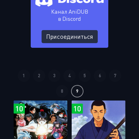
Канал AniDUB
в Discord
Присоединиться
1
2
3
4
5
6
7
8
9
10
10