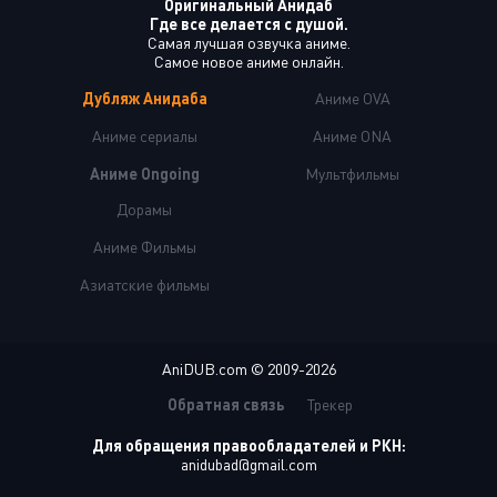
Оригинальный Анидаб
Где все делается с душой.
Самая лучшая озвучка аниме.
Самое новое аниме онлайн.
Дубляж Анидаба
Аниме OVA
Аниме сериалы
Аниме ONA
Аниме Ongoing
Мультфильмы
Дорамы
Аниме Фильмы
Азиатские фильмы
AniDUB.com © 2009-2026
Обратная связь
Трекер
Для обращения правообладателей и РКН:
anidubad@gmail.com