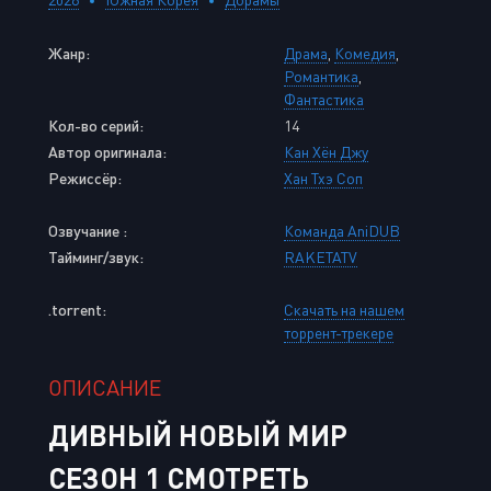
Жанр:
Драма
,
Комедия
,
Романтика
,
Фантастика
Кол-во серий:
14
Автор оригинала:
Кан Хён Джу
Режиссёр:
Хан Тхэ Соп
Озвучание :
Команда AniDUB
Тайминг/звук:
RAKETATV
.torrent:
Скачать на нашем
торрент-трекере
ОПИСАНИЕ
ДИВНЫЙ НОВЫЙ МИР
СЕЗОН 1 СМОТРЕТЬ