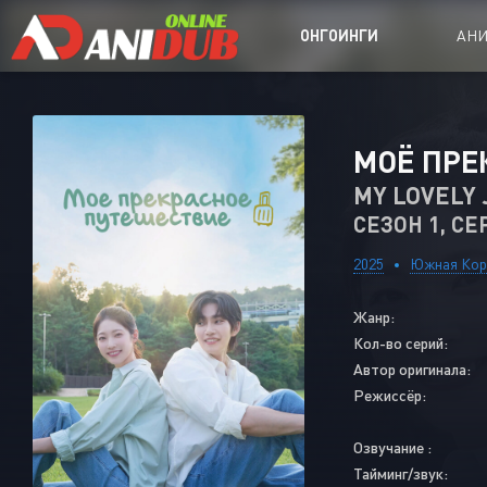
ОНГОИНГИ
АН
Аниме сер
МОЁ ПРЕ
Аниме Ong
MY LOVELY
СЕЗОН 1, СЕ
Аниме OVA
Аниме ON
2025
Южная Кор
Дорамы
Жанр:
Кол-во серий:
Автор оригинала:
Режиссёр:
Озвучание :
Тайминг/звук: