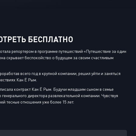
Или войти через
ОТРЕТЬ БЕСПЛАТНО
аботала репортером в программе путешествий «Путешествие за один
, она скрывает беспокойство о будущем за своим счастливым
оработав всего год в крупной компании, решил уйти и заняться
шествиях Кан Ё Рым.
одписала контракт Кан Ё Рым. Будучи младшим сыном в семье
о генерального директора развлекательной компании. Чувствуя
ей тесные отношения уже более 15 лет.