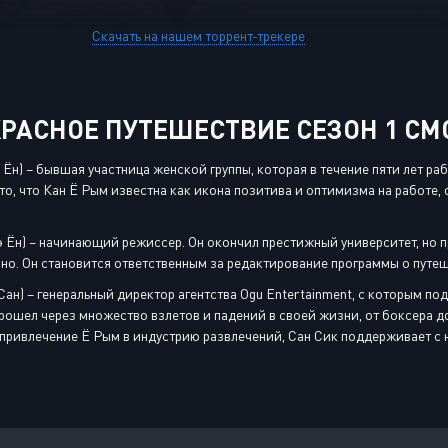
Скачать на нашем торрент-трекере
РАСНОЕ ПУТЕШЕСТВИЕ СЕЗОН 1 СМ
 Ён) – бывшая участница женской группы, которая в течение пяти лет р
 то, что Кан Ё Рым известна как икона позитива и оптимизма на работе
 Ён) – начинающий режиссер. Он окончил престижный университет, но пр
ино. Он становится ответственным за редактирование программы о путе
Сан) – генеральный директор агентства Ogu Entertainment, с которым п
прошел через множество взлетов и падений в своей жизни, от боксера д
 привлечение Ё Рым в индустрию развлечений, Сан Сик поддерживает с н