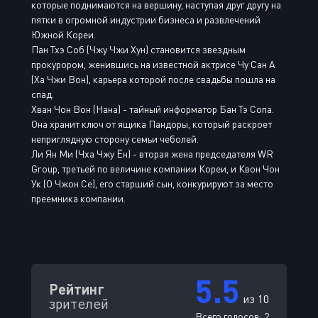
которые поднимаются на вершину, наступая друг другу на
пятки в огромной индустрии бизнеса и развлечений
Южной Кореи.
Пан Тхэ Соб (Чжу Чжи Хун) становится звездным
прокурором, женившись на известной актрисе Чу Сан А
(Ха Чжи Вон), карьера которой после свадьбы пошла на
спад.
Хван Чон Вон (Нана) - тайный информатор Бан Тэ Сопа.
Она хранит ключ от ящика Пандоры, который раскроет
неприглядную сторону семьи чеболей.
Ли Ян Ми (Чха Чжу Ён) - вторая жена председателя WR
Group, третьей по величине компании Кореи, и Квон Чон
Ук (О Чжон Се), его старший сын, конкурируют за место
преемника компании.
5.5
Рейтинг
из 10
зрителей
Всего голосов:
2