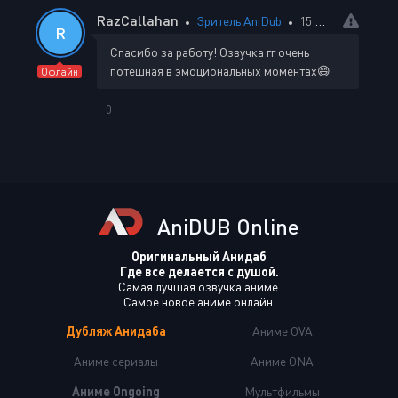
RazCallahan
Зритель AniDub
15 мая 2026 15:38
R
Спасибо за работу! Озвучка гг очень
потешная в эмоциональных моментах😄
Офлайн
0
AniDUB Online
Оригинальный Анидаб
Где все делается с душой.
Самая лучшая озвучка аниме.
Самое новое аниме онлайн.
Дубляж Анидаба
Аниме OVA
Аниме сериалы
Аниме ONA
Аниме Ongoing
Мультфильмы