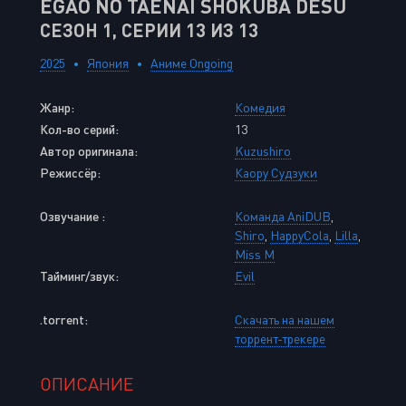
EGAO NO TAENAI SHOKUBA DESU
СЕЗОН 1, СЕРИИ 13 ИЗ 13
2025
Япония
Аниме Ongoing
Жанр:
Комедия
Кол-во серий:
13
Автор оригинала:
Kuzushiro
Режиссёр:
Каору Судзуки
Озвучание :
Команда AniDUB
,
Shiro
,
HappyCola
,
Lilla
,
Miss M
Тайминг/звук:
Evil
.torrent:
Скачать на нашем
торрент-трекере
ОПИСАНИЕ