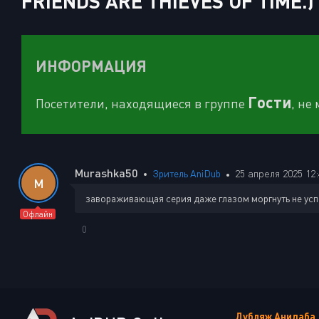
FRIENDS ARE THIEVES OF TIME.)
ИНФОРМАЦИЯ
Гости
Посетители, находящиеся в группе
, не
Murashka50
Зритель AniDub
25 апреля 2025 12:
M
завораживающая серия даже глазом моргнуть не усп
Офлайн
0
Дубляж Анидаба