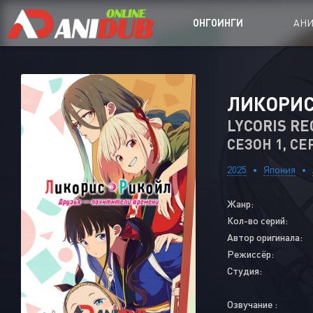
ОНГОИНГИ
АН
Аниме сер
ЛИКОРИС
Аниме Ong
LYCORIS RE
СЕЗОН 1, СЕ
Аниме OVA
Аниме ON
2025
Япония
Дорамы
Жанр:
Кол-во серий:
Автор оригинала:
Режиссёр:
Студия:
Озвучание :