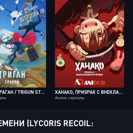
ТРИГАН: УРАГАН / TRIGUN STAMPEDE [12 ИЗ 12]
ХАНАКО, ПРИЗРАК С ВНЕКЛАССНЫМИ ИСТОРИЯМИ. ЧАСТЬ 2 / HOUKAGO SHOUNEN HANAKO-KUN PART 2 [04 ИЗ 04]
алы
Аниме сериалы
ЕНИ (LYCORIS RECOIL: