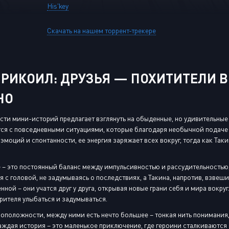
His'key
Скачать на нашем торрент-трекере
РИКОИЛ: ДРУЗЬЯ — ПОХИТИТЕЛИ В
НО
сти мини-историй предлагает взглянуть на обыденные, но удивительны
тся с повседневными ситуациями, которые благодаря необычной подаче
н эмоций и спонтанности, ее энергия заряжает всех вокруг, тогда как Т
– это постоянный баланс между импульсивностью и рассудительностью, 
я с головой, не задумываясь о последствиях, а Такина, напротив, взвеш
нной – они учатся друг у друга, открывая новые грани себя и мира вокр
зрителя улыбаться и задумываться.
оположности, между ними есть нечто большее – тонкая нить понимания
аждая история – это маленькое приключение, где героини сталкиваются