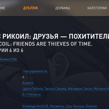
ИМЕ
ДУБЛЯЖ
ДОРАМЫ
КАТЕГОРИИ
иалы
Аниме Фильмы
 РИКОИЛ: ДРУЗЬЯ — ПОХИТИТЕЛ
oing
Азиатские фильмы
COIL: FRIENDS ARE THIEVES OF TIME.
РИИ 6 ИЗ 6
Мультфильмы
A
Дубляж Анидаба
Аниме ONA
Повседневность
6
Asaura
Цуёси Тобита
,
Такаси Сакума
,
Масаюки Сакои
,
Мотоки Н
A-1 Pictures
Команда AniDUB
,
Лизавета
,
Lilla
,
Рыська
,
Shaman