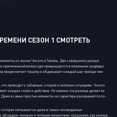
Или войти через
РЕМЕНИ СЕЗОН 1 СМОТРЕТЬ
е моменты из жизни Чисато и Такины. Две совершенно разные
 и оригинальной режиссуре превращаются в маленькие шедевры.
акина предпочитает тишину и обдумывает каждый шаг, прежде чем
что приводит к забавным, а порой и нелепым ситуациям. Чисато
ивает каждое слово и действие. Но именно эта разница делает их
уг. Даже в самых простых моментах их характеры раскрываются по-
, которая связывает их даже в самых неожиданных
 с абсурдом, юмором и теплыми моментами, показывая, как разные