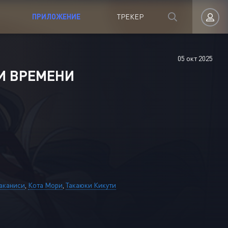
ПРИЛОЖЕНИЕ
ТРЕКЕР
05 окт 2025
Авторизация
И ВРЕМЕНИ
Запомнить
аканиси
,
Кота Мори
,
Такаюки Кикути
ВОЙТИ НА САЙТ
Регистрация
Восстановить пароль