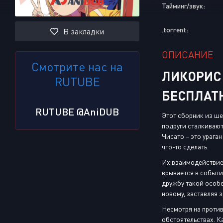
Тайминг/звук:
.torrent:
В закладки
ОПИСАНИЕ
Смотрите нас на
ЛИКОРИС 
RUTUBE
БЕСПЛАТ
RUTUBE @AniDUB
Этот сборник из ше
подруги сталкиваю
Чисато – это урага
что-то сделать.
Их взаимодействие 
врывается в событи
дружбу такой особе
новому, заставляя 
Несмотря на против
обстоятельствах. К