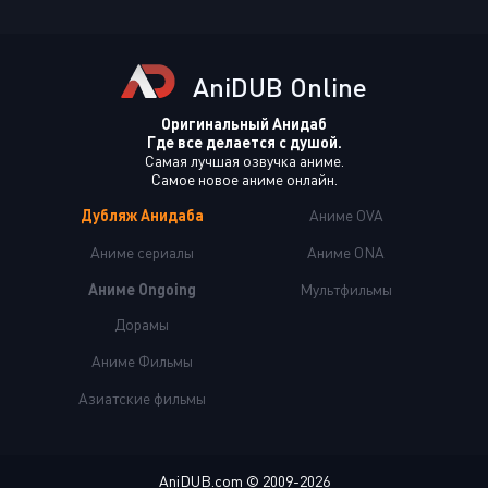
AniDUB Online
Оригинальный Анидаб
Где все делается с душой.
Самая лучшая озвучка аниме.
Самое новое аниме онлайн.
Дубляж Анидаба
Аниме OVA
Аниме сериалы
Аниме ONA
Аниме Ongoing
Мультфильмы
Дорамы
Аниме Фильмы
Азиатские фильмы
AniDUB.com © 2009-2026