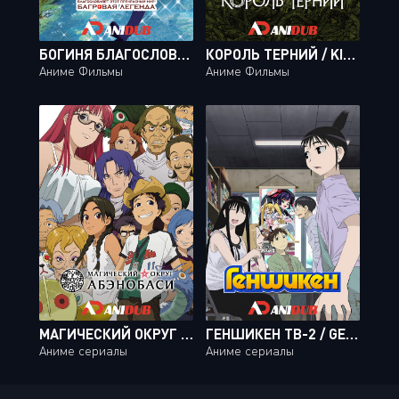
БОГИНЯ БЛАГОСЛОВЛЯЕТ ЭТОТ ПРЕКРАСНЫЙ МИР! БАГРОВАЯ ЛЕГЕНДА / KONO SUBARASHII SEKAI NI SHUKUFUKU O! KURENAI DENSETSU
КОРОЛЬ ТЕРНИЙ / KING OF THORN / IBARA NO OU
Аниме Фильмы
Аниме Фильмы
МАГИЧЕСКИЙ ОКРУГ АБЭНОБАСИ / ABENOBASHI MAGICAL SHOPPING DISTRICT [13 ИЗ 13]
ГЕНШИКЕН ТВ-2 / GENSHIKEN TV-2 [12 ИЗ 12]
Аниме сериалы
Аниме сериалы