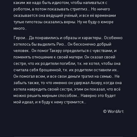
каким же надо быть идиотом, чтобы напиваться с
роботом, а потом показывать стриптиз... Но ничего
оказывается она ведущий учёный, и все её временами
тупые гипотезы оказались верны. Ну не буду о юморе
много..
Герои... Да понравились и образы и характеры.. Особенно
хотелось бы выделить Рио... Он бесконечно добрый
человек.. Он помог Такеру определиться с чувствами, и
поменять отношение к своей матери. Он сказал своей
сестре, что их родители погибли, т.к. не хотел, чтобы она
считала себя брошенной, т.к. их родители оставили их..
Он помогал всем, и все свои деньги тратил на семью.. Не
забыть также, то что именно он удержал Акиру, когда она
хотела навредить своей сестре, этим он показал, что всё
можно решить мирным способом... Наверно это будет
мой идеал, и я буду к нему стремится...
© WordArt