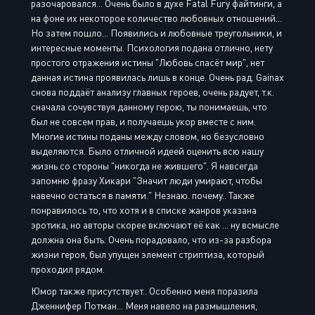
разочаровался... Очень было в духе Fatal Fury файтинги, а
на фоне их некоторое количество любовных отношений...
Но затем пошло... Появились и любовные треугольники, и
интересные моменты. Психология подана отлично, нету
простого отражения истины "Любовь спасёт мир", нет
данная истина проявилась лишь в конце. Очень рад. Gainax
снова поддаёт анализу главных героев, очень радует, т.к.
сначала сочувствуя данному герою, ты понимаешь, что
был не совсем прав, и получаешь укор вместе с ним.
Многие истины поданы между словом, но безусловно
выделяются. Было отличной идеей оценить всю нашу
жизнь со стороны "никогда не жившего". Я навсегда
запомню фразу Хикари "Значит люди умирают, чтобы
навечно остаться в памяти." Незнаю. почему.. Также
понравилось то, что хотя и в списке жанров указана
эротика, но авторы скорее включают её как ... ну всмысле
должна она быть. Очень порадовало, что из-за разбора
жизни героя, был упущен элемент стриптиза, который
проходил рядом.
Юмор также присутствует.. Особенно меня поразила
Дженнифер Потман... Меня навело на размышления,