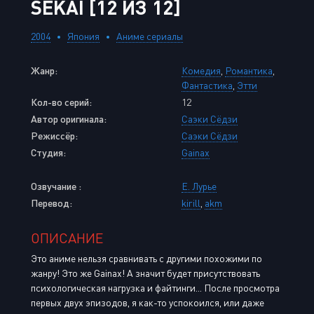
SEKAI [12 ИЗ 12]
2004
Япония
Аниме сериалы
Жанр:
Комедия
,
Романтика
,
Фантастика
,
Этти
Кол-во серий:
12
Автор оригинала:
Саэки Сёдзи
Режиссёр:
Саэки Сёдзи
Студия:
Gainax
Озвучание :
Е. Лурье
Перевод:
kirill
,
akm
ОПИСАНИЕ
Это аниме нельзя сравнивать с другими похожими по
жанру! Это же Gainax! А значит будет присутствовать
психологическая нагрузка и файтинги... После просмотра
первых двух эпизодов, я как-то успокоился, или даже