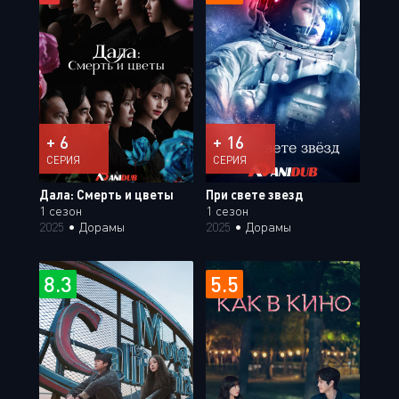
+ 6
+ 16
СЕРИЯ
СЕРИЯ
Дала: Смерть и цветы
При свете звезд
1 сезон
1 сезон
2025
•
Дорамы
2025
•
Дорамы
8.3
5.5