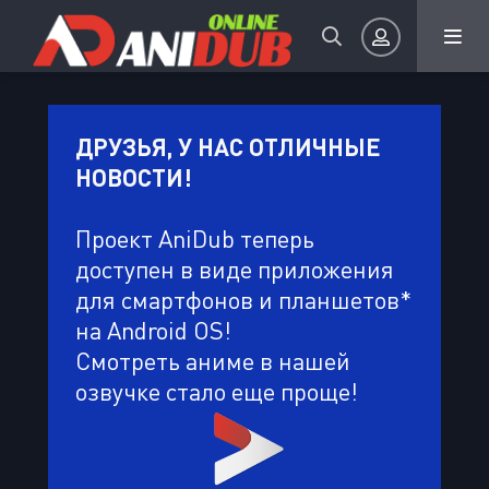
Авторизация
ДРУЗЬЯ, У НАС ОТЛИЧНЫЕ
НОВОСТИ!
Проект AniDub теперь
доступен в виде приложения
для смартфонов и планшетов*
Запомнить
на Android OS!
ВОЙТИ НА САЙТ
Смотреть аниме в нашей
озвучке стало еще проще!
Регистрация
Восстановить пароль
Или войти через