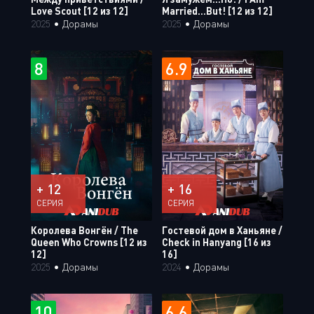
Love Scout [12 из 12]
Married...But! [12 из 12]
2025
•
Дорамы
2025
•
Дорамы
8
6.9
+ 12
+ 16
СЕРИЯ
СЕРИЯ
Королева Вонгён / The
Гостевой дом в Ханьяне /
Queen Who Crowns [12 из
Check in Hanyang [16 из
12]
16]
2025
•
Дорамы
2024
•
Дорамы
10
6.6