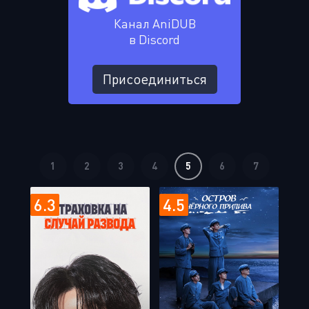
Канал AniDUB
в Discord
Присоединиться
1
2
3
4
5
6
7
6.3
4.5