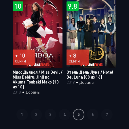
10
9.8
+ 10
+ 8
СЕРИЯ
СЕРИЯ
Мисс Дьявол / Miss Devil /
Отель Дель Луна / Hotel
Miss Debiru: Jinji no
Del Luna [08 из 16]
Akuma Tsubaki Mako [10
2019
•
Дорамы
из 10]
2018
•
Дорамы
1
2
3
4
5
6
7