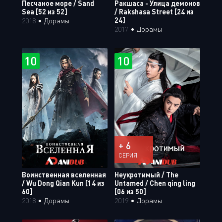
Песчаное море / Sand
Ракшаса - Улица демонов
Sea [52 из 52]
/ Rakshasa Street [24 из
24]
2018
•
Дорамы
2017
•
Дорамы
10
10
+ 6
СЕРИЯ
Воинственная вселенная
Неукротимый / The
/ Wu Dong Qian Kun [14 из
Untamed / Chen qing ling
60]
[06 из 50]
2018
•
Дорамы
2019
•
Дорамы