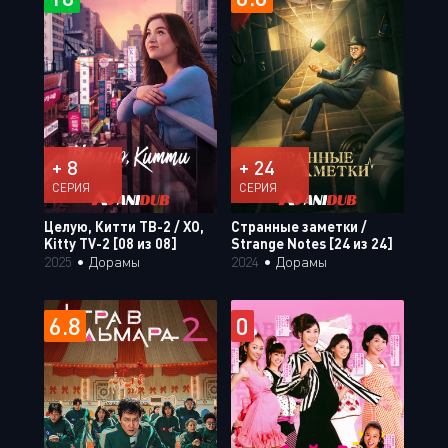
+ 8
+ 24
СЕРИЯ
СЕРИЯ
Целую, Китти ТВ-2 / XO,
Странные заметки /
Kitty TV-2 [08 из 08]
Strange Notes [24 из 24]
2025
•
Дорамы
2024
•
Дорамы
6.8
0