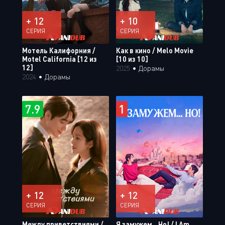
+ 12
+ 10
СЕРИЯ
СЕРИЯ
Мотель Калифорния /
Как в кино / Melo Movie
Motel California [12 из
[10 из 10]
12]
2025
•
Дорамы
2024
•
Дорамы
7.9
1
+ 12
+ 12
СЕРИЯ
СЕРИЯ
Между приветствиями /
Я замужем...Но! / I Am