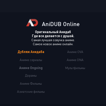
AniDUB Online
Оригинальный Анидаб
Где все делается с душой.
Самая лучшая озвучка аниме.
Самое новое аниме онлайн.
Дубляж Анидаба
Аниме OVA
Аниме сериалы
Аниме ONA
Аниме Ongoing
Мультфильмы
Дорамы
Аниме Фильмы
Азиатские фильмы