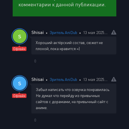
комментарии к данной публикации.
Shisai
Зритель AniDub
13 мая 2025 02:43
S
Хороший актёрский состав, сюжет не
плохой, пока нравится =)
Офлайн
0
Shisai
Зритель AniDub
13 мая 2025 02:54
S
Забыл написать что озвучка понравилась.
Не думал что перейду из привычных
Офлайн
сайтов с дорамами, на привычный сайт с
аниме.
0