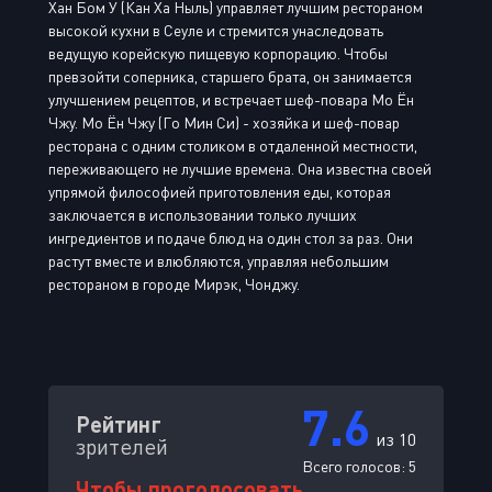
Хан Бом У (Кан Ха Ныль) управляет лучшим рестораном
высокой кухни в Сеуле и стремится унаследовать
ведущую корейскую пищевую корпорацию. Чтобы
превзойти соперника, старшего брата, он занимается
улучшением рецептов, и встречает шеф-повара Мо Ён
Чжу. Мо Ён Чжу (Го Мин Си) - хозяйка и шеф-повар
ресторана с одним столиком в отдаленной местности,
переживающего не лучшие времена. Она известна своей
упрямой философией приготовления еды, которая
заключается в использовании только лучших
ингредиентов и подаче блюд на один стол за раз. Они
растут вместе и влюбляются, управляя небольшим
рестораном в городе Мирэк, Чонджу.
7.6
Рейтинг
из 10
зрителей
Всего голосов:
5
Чтобы проголосовать