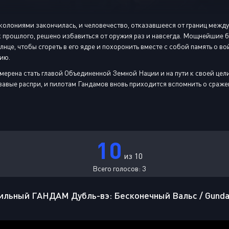
колониями закончилась, и человечество, отказавшееся от границ межд
 прошлого, решено избавиться от оружия раз и навсегда. Мощнейшие б
нце, чтобы сгореть в его ядре и похоронить вместе с собой память о вой
ию.
ерена стать главой Объединенной Земной Нации и на пути к своей цели 
вавые распри, и пилотам Гандамов вновь приходится вспомнить о сраже
10
из 10
Всего голосов:
3
льный ГАНДАМ Дубль-вэ: Бесконечный Вальс / Gundam