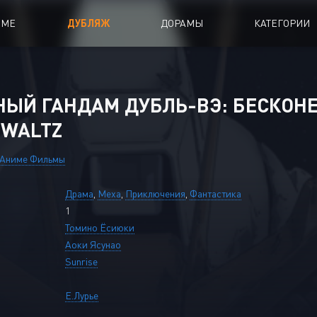
ИМЕ
ДУБЛЯЖ
ДОРАМЫ
КАТЕГОРИИ
иалы
Аниме Фильмы
ЫЙ ГАНДАМ ДУБЛЬ-ВЭ: БЕСКОНЕ
oing
Азиатские фильмы
 WALTZ
Мультфильмы
Аниме Фильмы
A
Дубляж Анидаба
Драма
,
Меха
,
Приключения
,
Фантастика
1
Томино Ёсиюки
Аоки Ясунао
Sunrise
Е.Лурье