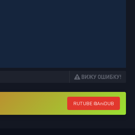
ВИЖУ ОШИБКУ!
RUTUBE @AniDUB