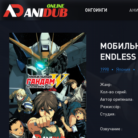
ОНГОИНГИ
АН
Аниме сер
МОБИЛЬН
Аниме Ong
ENDLESS
Аниме OVA
1998
Япония
Аниме ON
Жанр:
Дорамы
Кол-во серий:
Автор оригинала:
Режиссёр:
Студия:
Озвучание :