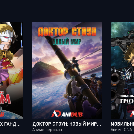
МОБИЛЬНЫЙ ДОСПЕХ ГАНДАМ ЕДИНОРОГ ОВА / MOBILE SUIT GUNDAM UNICORN OVA [07 ИЗ 07]
ДОКТОР СТОУН: НОВЫЙ МИР ТВ-3 / DR. STONE: NEW WORLD TV-3 [22 ИЗ 22]
Аниме сериалы
Аниме ONA