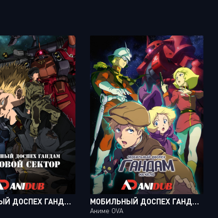
МОБИЛЬНЫЙ ДОСПЕХ ГАНДАМ: ГРОЗОВОЙ СЕКТОР / KIDOU SENSHI GUNDAM: THUNDERBOLT [08 ИЗ 08]
МОБИЛЬНЫЙ ДОСПЕХ ГАНДАМ: НАЧАЛО / MOBILE SUIT GUNDAM: THE ORIGIN OVA [06 ИЗ 06]
Аниме OVA