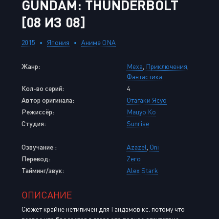
GUNDAM: THUNDERBOLT
[08 ИЗ 08]
2015
Япония
Аниме ONA
Жанр:
Меха
,
Приключения
,
Фантастика
Кол-во серий:
4
Автор оригинала:
Отагаки Ясуо
Режиссёр:
Мацуо Ко
Студия:
Sunrise
Озвучание :
Azazel
,
Oni
Перевод:
Zero
Тайминг/звук:
Alex Stark
ОПИСАНИЕ
Сюжет крайне нетипичен для Гандамов кс. потому что