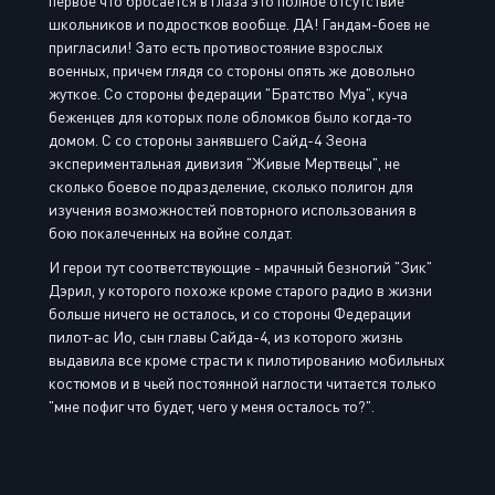
первое что бросается в глаза это полное отсутствие
школьников и подростков вообще. ДА! Гандам-боев не
пригласили! Зато есть противостояние взрослых
военных, причем глядя со стороны опять же довольно
жуткое. Со стороны федерации "Братство Муа", куча
беженцев для которых поле обломков было когда-то
домом. С со стороны занявшего Сайд-4 Зеона
экспериментальная дивизия "Живые Мертвецы", не
сколько боевое подразделение, сколько полигон для
изучения возможностей повторного использования в
бою покалеченных на войне солдат.
И герои тут соответствующие - мрачный безногий "Зик"
Дэрил, у которого похоже кроме старого радио в жизни
больше ничего не осталось, и со стороны Федерации
пилот-ас Ио, сын главы Сайда-4, из которого жизнь
выдавила все кроме страсти к пилотированию мобильных
костюмов и в чьей постоянной наглости читается только
"мне пофиг что будет, чего у меня осталось то?".