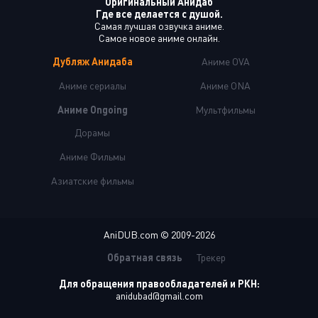
Оригинальный Анидаб
Где все делается с душой.
Самая лучшая озвучка аниме.
Самое новое аниме онлайн.
Дубляж Анидаба
Аниме OVA
Аниме сериалы
Аниме ONA
Аниме Ongoing
Мультфильмы
Дорамы
Аниме Фильмы
Азиатские фильмы
AniDUB.com © 2009-2026
Обратная связь
Трекер
Для обращения правообладателей и РКН:
anidubad@gmail.com