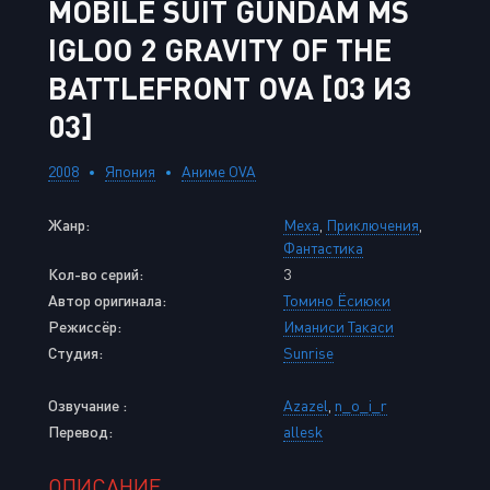
MOBILE SUIT GUNDAM MS
IGLOO 2 GRAVITY OF THE
BATTLEFRONT OVA [03 ИЗ
03]
2008
Япония
Аниме OVA
Жанр:
Меха
,
Приключения
,
Фантастика
Кол-во серий:
3
Автор оригинала:
Томино Ёсиюки
Режиссёр:
Иманиси Такаси
Студия:
Sunrise
Озвучание :
Azazel
,
n_o_i_r
Перевод:
allesk
ОПИСАНИЕ