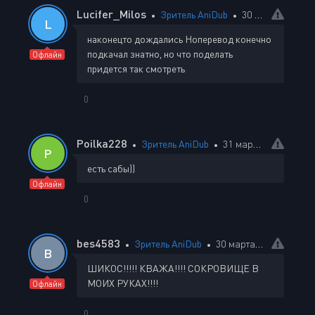
Lucifer_Milos
Зритель AniDub
30 марта 2024 19:48
L
наконецто дождались Ноперевод конечно
подкачал знатно, но что поделать
Офлайн
придется так смотреть
0
Poilka228
Зритель AniDub
31 марта 2024 00:10
P
есть сабы))
Офлайн
0
bes4583
Зритель AniDub
30 марта 2024 21:14
B
ШИКОС!!!!! КВАЖА!!!! СОКРОВИЩЕ В
МОИХ РУКАХ!!!!
Офлайн
0