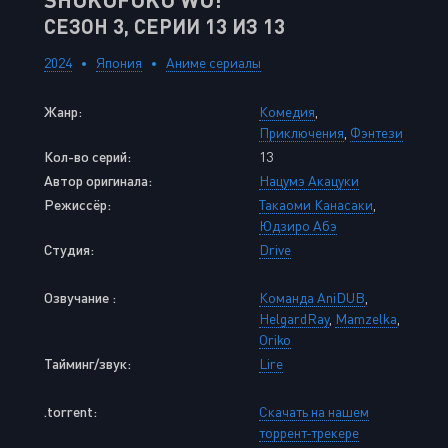
СЕЗОН 3, СЕРИИ 13 ИЗ 13
2024
Япония
Аниме сериалы
Жанр:
Комедия
,
Приключения
,
Фэнтези
Кол-во серий:
13
Автор оригинала:
Нацумэ Акацуки
Режиссёр:
Такаоми Канасаки
,
Юдзиро Абэ
Студия:
Drive
Озвучание :
Команда AniDUB
,
HelgardRay
,
Mamzelka
,
Oriko
Тайминг/звук:
Lire
.torrent:
Скачать на нашем
торрент-трекере