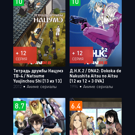
10
10
+ 12
+ 12
СЕРИЯ
СЕРИЯ
Тетрадь дружбы Нацумэ
Д.Н.К.2 / DNA2: Dokoka de
ТВ-4 / Natsume
Nakushita Aitsu no Aitsu
Yuujinchou Shi [13 из 13]
[12 из 12 + 3 OVA]
2012
•
Аниме сериалы
1994
•
Аниме сериалы
8.7
6.4