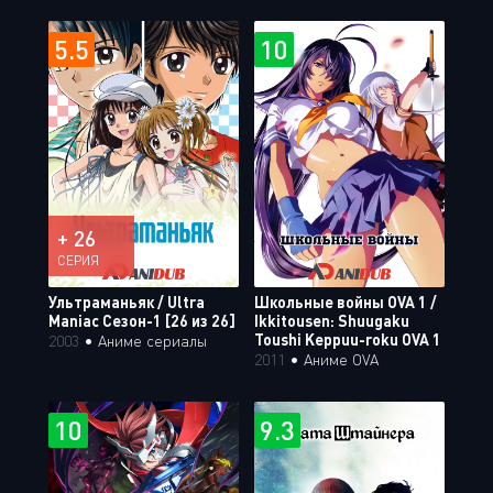
5.5
10
+ 26
СЕРИЯ
Ультраманьяк / Ultra
Школьные войны OVA 1 /
Maniac Сезон-1 [26 из 26]
Ikkitousen: Shuugaku
Toushi Keppuu-roku OVA 1
2003
•
Аниме сериалы
2011
•
Аниме OVA
10
9.3