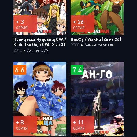
+ 3
+ 26
СЕРИЯ
СЕРИЯ
Принцесса Чудовищ OVA /
ВакФу / WakFu [26 из 26]
Kaibutsu Oujo OVA [3 из 3]
2008
•
Аниме сериалы
2010
•
Аниме OVA
6.6
7.4
+ 8
+ 11
СЕРИЯ
СЕРИЯ