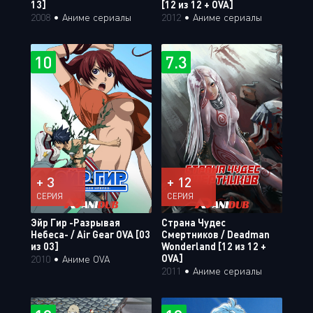
13]
[12 из 12 + OVA]
2008
•
Аниме сериалы
2012
•
Аниме сериалы
10
7.3
+ 3
+ 12
СЕРИЯ
СЕРИЯ
Эйр Гир -Разрывая
Страна Чудес
Небеса- / Air Gear OVA [03
Смертников / Deadman
из 03]
Wonderland [12 из 12 +
OVA]
2010
•
Аниме OVA
2011
•
Аниме сериалы