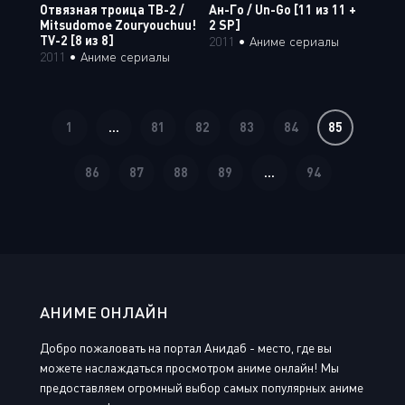
Отвязная троица ТВ-2 /
Ан-Го / Un-Go [11 из 11 +
Mitsudomoe Zouryouchuu!
2 SP]
TV-2 [8 из 8]
2011
•
Аниме сериалы
2011
•
Аниме сериалы
1
...
81
82
83
84
85
86
87
88
89
...
94
АНИМЕ ОНЛАЙН
Добро пожаловать на портал Анидаб - место, где вы
можете наслаждаться просмотром аниме онлайн! Мы
предоставляем огромный выбор самых популярных аниме