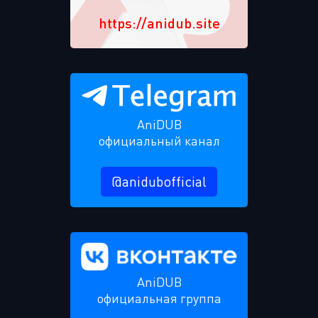
https://anidub.site
AniDUB
официальный канал
@anidubofficial
AniDUB
официальная группа