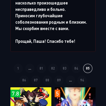
насколько произошедшее
несправедливо и больно.
Приносим глубочайшие
соболезнования родным и близким.
Мы скорбим вместе с вами.
Прощай, Паша! Спасибо тебе!
1
...
81
82
83
84
85
86
87
88
89
...
94
7.8
5