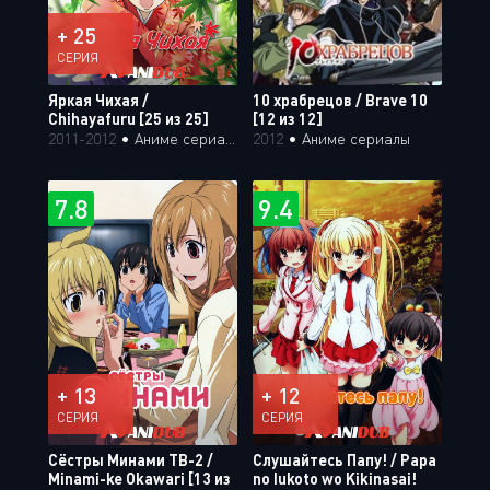
+ 25
СЕРИЯ
Яркая Чихая /
10 храбрецов / Brave 10
Chihayafuru [25 из 25]
[12 из 12]
2011-2012
•
Аниме сериалы
2012
•
Аниме сериалы
7.8
9.4
+ 13
+ 12
СЕРИЯ
СЕРИЯ
Сёстры Минами ТВ-2 /
Слушайтесь Папу! / Papa
Minami-ke Okawari [13 из
no Iukoto wo Kikinasai!