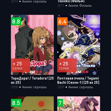
Tsuioku (Фильм)
2010
•
Аниме сериалы
2011
•
Аниме Фильмы
8.8
6.4
+ 25
+ 25
СЕРИЯ
СЕРИЯ
ТораДора! / Toradora! [25
Почтовая пчела / Tegami
из 25]
Bachi (Сезон-1) [25 из 25]
2008
•
Аниме сериалы
2009
•
Аниме сериалы
8.5
7