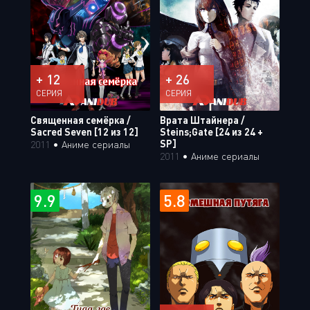
+ 12
+ 26
СЕРИЯ
СЕРИЯ
Священная семёрка /
Врата Штайнера /
Sacred Seven [12 из 12]
Steins;Gate [24 из 24 +
SP]
2011
•
Аниме сериалы
2011
•
Аниме сериалы
9.9
5.8