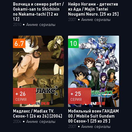
Волчица и семеро ребят /
Нейро Ногами - детектив
Ookami-san to Shichinin
из Ада / Majin Tantei
no Nakama-tachi [12 из
Nougami Neuro. [25 из 25]
12]
2007
•
Аниме сериалы
2010
•
Аниме сериалы
6.7
10
+ 26
+ 25
СЕРИЯ
СЕРИЯ
Мадлакс / Madlax TV.
Мобильный воин ГАНДАМ
Сезон-1 [26 из 26] [2004]
00 / Mobile Suit Gundam
00 Сезон-1 [25 из 25 ]
2004
•
Аниме сериалы
2007
•
Аниме сериалы