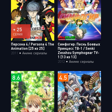
+ 25
СЕРИЯ
Персона 4 / Persona 4 The
Симфогир: Песнь Боевых
Animation [25 из 25]
Принцесс ТВ-1 / Senki
Zesshou Symphogear TV-
2011
•
Аниме сериалы
1 [13 из 13]
2012
•
Аниме сериалы
8.6
4.5