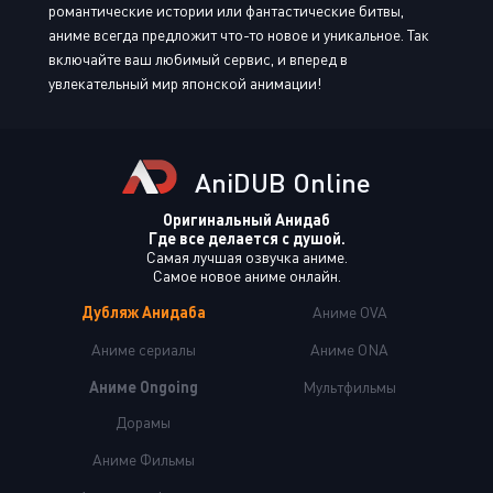
романтические истории или фантастические битвы,
аниме всегда предложит что-то новое и уникальное. Так
включайте ваш любимый сервис, и вперед в
увлекательный мир японской анимации!
AniDUB Online
Оригинальный Анидаб
Где все делается с душой.
Самая лучшая озвучка аниме.
Самое новое аниме онлайн.
Дубляж Анидаба
Аниме OVA
Аниме сериалы
Аниме ONA
Аниме Ongoing
Мультфильмы
Дорамы
Аниме Фильмы