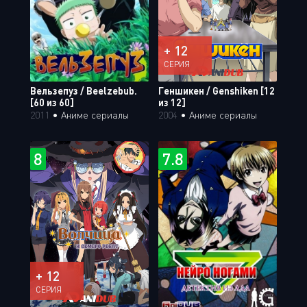
+ 12
СЕРИЯ
Вельзепуз / Beelzebub.
Геншикен / Genshiken [12
[60 из 60]
из 12]
2011
•
Аниме сериалы
2004
•
Аниме сериалы
8
7.8
+ 12
СЕРИЯ