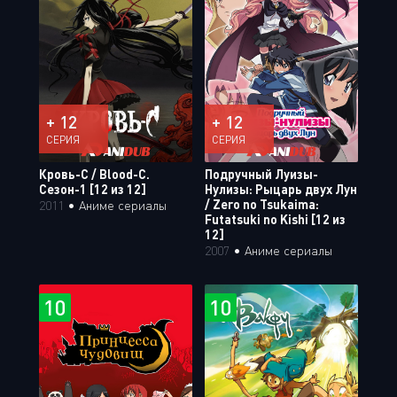
+ 12
+ 12
СЕРИЯ
СЕРИЯ
Кровь-С / Blood-C.
Подручный Луизы-
Сезон-1 [12 из 12]
Нулизы: Рыцарь двух Лун
/ Zero no Tsukaima:
2011
•
Аниме сериалы
Futatsuki no Kishi [12 из
12]
2007
•
Аниме сериалы
10
10