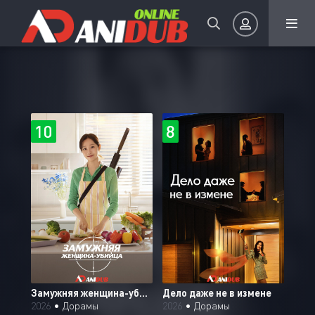
Авторизация
10
8
8.
Запомнить
ВОЙТИ НА САЙТ
Регистрация
Восстановить пароль
Чеболь против детектива
Замужняя женщина-убийца
Дело даже не в измене
Или войти через
2026
•
Дорамы
2026
•
Дорамы
2026