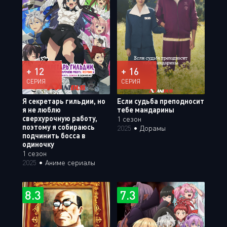
+ 12
+ 16
СЕРИЯ
СЕРИЯ
Я секретарь гильдии, но
Если судьба преподносит
я не люблю
тебе мандарины
сверхурочную работу,
1 сезон
поэтому я собираюсь
2025
•
Дорамы
подчинить босса в
одиночку
1 сезон
2025
•
Аниме сериалы
8.3
7.3