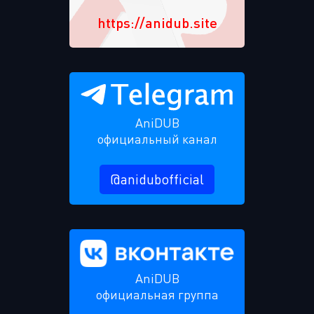
https://anidub.site
AniDUB
официальный канал
@anidubofficial
AniDUB
официальная группа