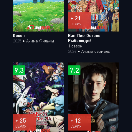
+ 21
СЕРИЯ
Кокон
Ван-Пис: Остров
Рыболюдей
2025
•
Аниме Фильмы
1 сезон
2024
•
Аниме сериалы
9.3
7.2
+ 25
+ 12
СЕРИЯ
СЕРИЯ