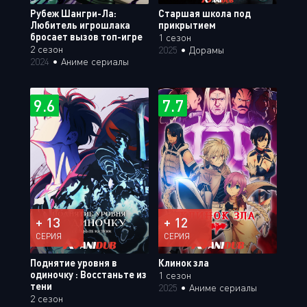
Рубеж Шангри-Ла:
Старшая школа под
Любитель игрошлака
прикрытием
бросает вызов топ-игре
1 сезон
2 сезон
2025
•
Дорамы
2024
•
Аниме сериалы
9.6
7.7
+ 13
+ 12
СЕРИЯ
СЕРИЯ
Поднятие уровня в
Клинок зла
одиночку : Восстаньте из
1 сезон
тени
2025
•
Аниме сериалы
2 сезон