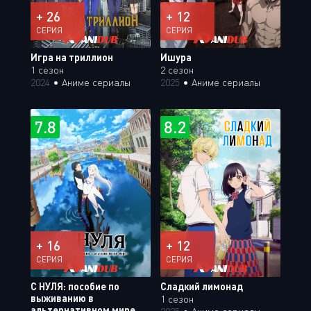
+ 26
+ 12
СЕРИЯ
СЕРИЯ
Игра на триллион
Ишура
1 сезон
2 сезон
2024
•
Аниме сериалы
2025
•
Аниме сериалы
7.8
8.2
+ 16
+ 12
СЕРИЯ
СЕРИЯ
C НУЛЯ: пособие по
Сладкий лимонад
выживанию в
1 сезон
альтернативном мире