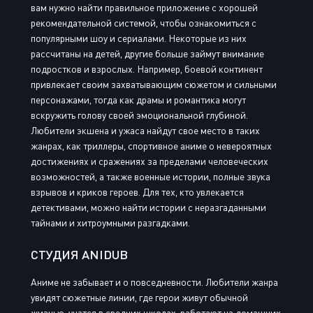
вам нужно найти правильное приложение с хорошей
рекомендательной системой, чтобы ознакомиться с
популярными шоу и сериалами. Некоторые из них
рассчитаны на детей, другие больше займут внимание
подростков и взрослых. Например, боевой континент
привлекает своим захватывающим сюжетом и сильными
персонажами, тогда как драмы и романтика могут
вскружить голову своей эмоциональной глубиной.
Любители экшена и ужаса найдут свое место в таких
жанрах, как триллеры, спортивное аниме о невероятных
достижениях и сражениях за пределами человеческих
возможностей, а также военные истории, полные звука
взрывов и криков героев. Для тех, кто увлекается
детективами, можно найти истории с неразгаданными
тайнами и хитроумными разгадками.
СТУДИЯ ANIDUB
Аниме не забывает и о повседневности. Любители жанра
увидят сюжетные линии, где герои живут обычной
жизнью, учатся в средних школах, работают на домашних