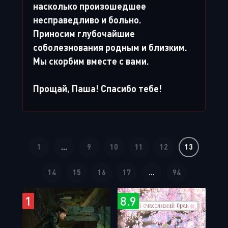
насколько произошедшее
несправедливо и больно.
Приносим глубочайшие
соболезнования родным и близким.
Мы скорбим вместе с вами.
Прощай, Паша! Спасибо тебе!
1
...
9
10
11
12
13
14
15
16
17
...
94
1
8.9