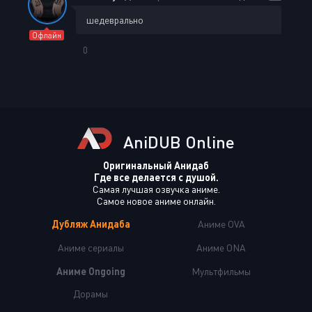
шедеврально
Офлайн
0
AniDUB Online
Оригинальный Анидаб
Где все делается с душой.
Самая лучшая озвучка аниме.
Самое новое аниме онлайн.
Дубляж Анидаба
Аниме OVA
Аниме сериалы
Аниме ONA
Аниме Ongoing
Мультфильмы
Дорамы