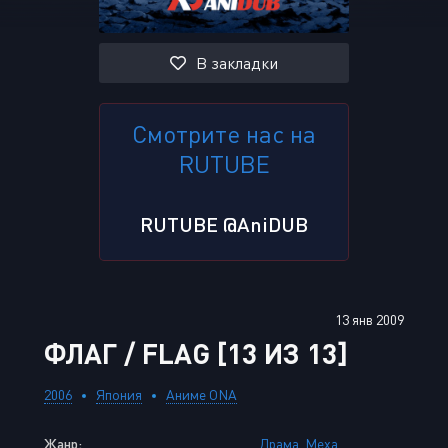
В закладки
Смотрите нас на
RUTUBE
RUTUBE @AniDUB
13 янв 2009
ФЛАГ / FLAG [13 ИЗ 13]
2006
Япония
Аниме ONA
Жанр:
Драма
,
Меха
,