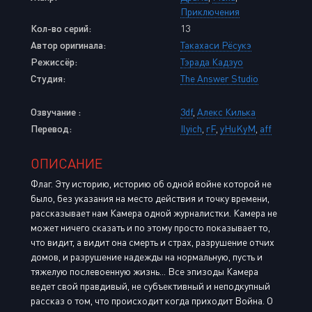
Приключения
Кол-во серий:
13
Автор оригинала:
Такахаси Рёсукэ
Режиссёр:
Тэрада Кадзуо
Студия:
The Answer Studio
Озвучание :
3df
,
Алекс Килька
Перевод:
Ilyich
,
rF
,
yHuKyM
,
aff
ОПИСАНИЕ
Флаг. Эту историю, историю об одной войне которой не
было, без указания на место действия и точку времени,
рассказывает нам Камера одной журналистки. Камера не
может ничего сказать и по этому просто показывает то,
что видит, а видит она смерть и страх, разрушение отчих
домов, и разрушение надежды на нормальную, пусть и
тяжелую послевоенную жизнь... Все эпизоды Камера
ведет свой правдивый, не субъективный и неподкупный
рассказ о том, что происходит когда приходит Война. О