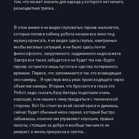
том, что может значить для народа у которого нет ничего,
разноцветная тряпка...
В этом аниме я не видел глуповатых героев-малолеток,
которые попав в кабину, робота начали все лихо под
музыку кромсать, я не видел здесь глупых, наигранных
якобы веселых ситуаций, и не было здесь почти
философского, закрученного, надуманного недосюжета.
Завтра все такое забудется и не будет тех как-будто
героев, останется лишь пустота и чувство потерянного
времени. Первое, что запоминается так это всевидящее
око камеры… Я чувствую весь ужас происходящего через
объектив камеры. Вторым, что бросается в глаза это
Робот, надо сказать базу Авторы подогнали очень
хорошую, я не нашел к чему придраться с технической
стороны. Вот Он стоит во всей своей красе и думаешь,
сейчас будет обычный меха сериал, который быстро
забываешь, конечно им управляют хорошие, правые
пилоты, стоящие за добро и вообще там никто не
умирает, а жизнь прекрасна и светла....