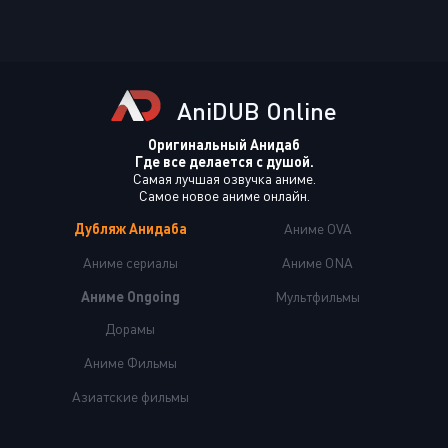
AniDUB Online
Оригинальный Анидаб
Где все делается с душой.
Самая лучшая озвучка аниме.
Самое новое аниме онлайн.
Дубляж Анидаба
Аниме OVA
Аниме сериалы
Аниме ONA
Аниме Ongoing
Мультфильмы
Дорамы
Аниме Фильмы
Азиатские фильмы