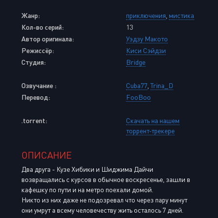
Жанр:
приключения
,
мистика
Кол-во серий:
13
Автор оригинала:
Уэдзу Макото
Режиссёр:
Киси Сэйдзи
Студия:
Bridge
Озвучание :
Cuba77
,
Trina_D
Перевод:
FooBoo
.torrent:
Скачать на нашем
торрент-трекере
ОПИСАНИЕ
Два друга - Кузе Хибики и Шиджима Дайчи
возвращались с курсов в обычное воскресенье, зашли в
кафешку по пути и на метро поехали домой.
Никто из них даже не подозревал что через пару минут
они умрут а всему человечеству жить осталось 7 дней.