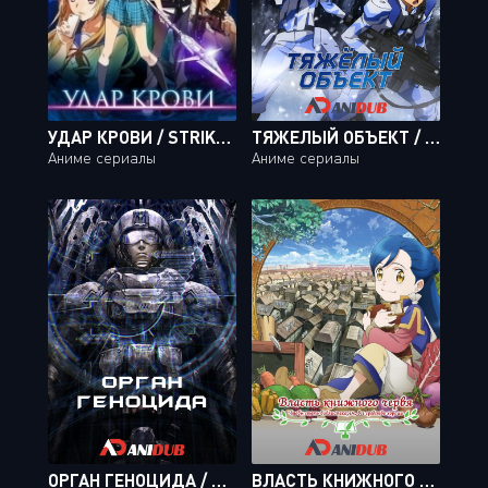
УДАР КРОВИ / STRIKE THE BLOOD [24 ИЗ 24]
ТЯЖЕЛЫЙ ОБЪЕКТ / HEAVY OBJECT [24 ИЗ 24]
Аниме сериалы
Аниме сериалы
ОРГАН ГЕНОЦИДА / GYAKUSATSU KIKAN [MOVIE]
ВЛАСТЬ КНИЖНОГО ЧЕРВЯ OVA / HONZUKI NO GEKOKUJOU: SHISHO NI NARU TAME NI WA SHUDAN WO ERANDEIRAREMASEN OVA [02 ИЗ 02]