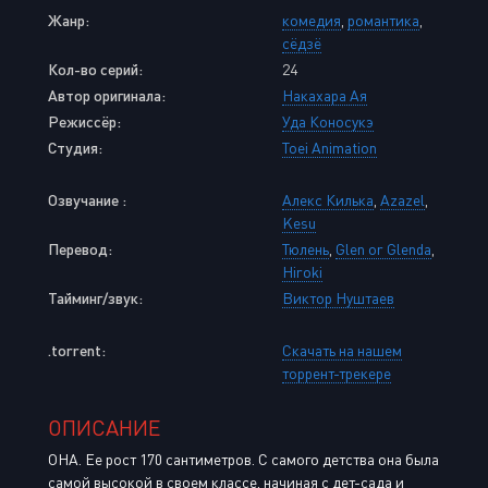
Жанр:
комедия
,
романтика
,
сёдзё
Кол-во серий:
24
Автор оригинала:
Накахара Ая
Режиссёр:
Уда Коносукэ
Студия:
Toei Animation
Озвучание :
Алекс Килька
,
Azazel
,
Kesu
Перевод:
Тюлень
,
Glen or Glenda
,
Hiroki
Тайминг/звук:
Виктор Нуштаев
.torrent:
Скачать на нашем
торрент-трекере
ОПИСАНИЕ
ОНА. Ее рост 170 сантиметров. С самого детства она была
самой высокой в своем классе, начиная с дет-сада и