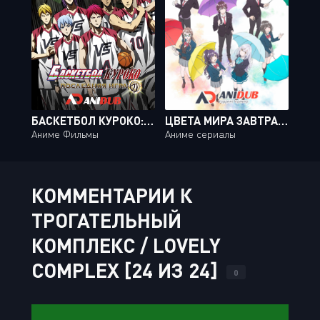
БАСКЕТБОЛ КУРОКО: ПОСЛЕДНЯЯ ИГРА / GEKIJOUBAN KUROKO NO BASUKE: LAST GAME [MOVIE]
ЦВЕТА МИРА ЗАВТРАШНЕГО ДНЯ / IROZUKU SEKAI NO ASHITA KARA [13 ИЗ 13]
Аниме Фильмы
Аниме сериалы
КОММЕНТАРИИ К
ТРОГАТЕЛЬНЫЙ
КОМПЛЕКС / LOVELY
COMPLEX [24 ИЗ 24]
0