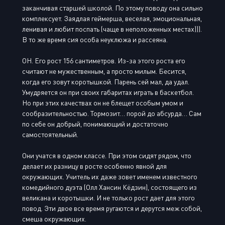
заканчивая старшей школой. По этому поводу она сильно
комплексует. Заядлая геймерша, веселая, эмоциональная,
ленивая и любит поспать (чаще в неположенных местах))).
В то же время сия особа неуклюжа и рассеяна.
ОН. Его рост 156 сантиметров. Из-за этого роста его
считают не мужественным, а просто милым. Бесится,
когда его зовут коротышкой. Парень сей мал, да удал.
Умудряется он при своих габаритах играть в баскетбол.
Но при этих качествах он не блещет особым умом и
сообразительностью. Тормозит… порой до абсурда… Сам
по себе он добрый, понимающий и достаточно
самостоятельный.
Они учатся в одном классе. При этом сидят рядом, что
делает их разницу в росте особенно явной для
окружающих. Учитель их даже зовет именем известного
комедийного дуэта (Олл Хансин Кёдзин), состоящего из
великана и коротышки. И не только рост дает для этого
повод. Эти двое все время ругаются и дерутся меж собой,
смеша окружающих.