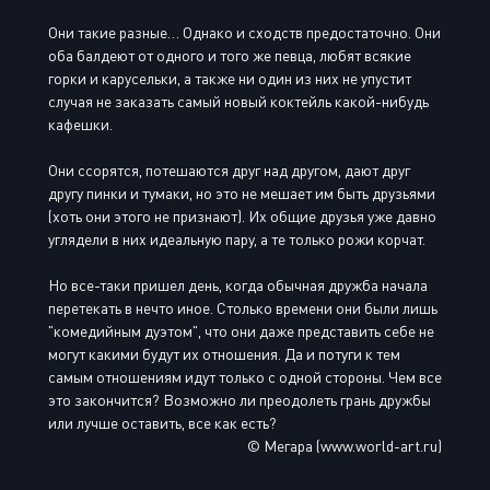
Они такие разные… Однако и сходств предостаточно. Они
оба балдеют от одного и того же певца, любят всякие
горки и карусельки, а также ни один из них не упустит
случая не заказать самый новый коктейль какой-нибудь
кафешки.
Они ссорятся, потешаются друг над другом, дают друг
другу пинки и тумаки, но это не мешает им быть друзьями
(хоть они этого не признают). Их общие друзья уже давно
углядели в них идеальную пару, а те только рожи корчат.
Но все-таки пришел день, когда обычная дружба начала
перетекать в нечто иное. Столько времени они были лишь
"комедийным дуэтом", что они даже представить себе не
могут какими будут их отношения. Да и потуги к тем
самым отношениям идут только с одной стороны. Чем все
это закончится? Возможно ли преодолеть грань дружбы
или лучше оставить, все как есть?
© Мегара (www.world-art.ru)