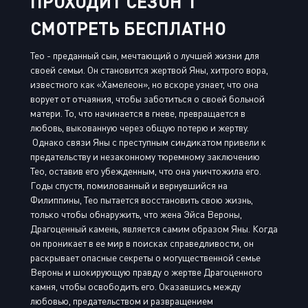
ПРОХОДИТ СЕЗОН 1
СМОТРЕТЬ БЕСПЛАТНО
Тео - преданный сын, мечтающий о лучшей жизни для
своей семьи. Он становится жертвой Яны, хитрого вора,
известного как «Хамелеон», но вскоре узнает, что она
ворует от отчаяния, чтобы заботиться о своей больной
матери. То, что начинается в гневе, превращается в
любовь, выкованную через общую потерю и жертву.
Однако связи Яны с преступным синдикатом привели к
предательству и незаконному тюремному заключению
Тео, оставив его убежденным, что она уничтожила его.
Годы спустя, помилованный и вернувшийся на
Филиппины, Тео пытается восстановить свою жизнь,
только чтобы обнаружить, что жена Эйса Вероны,
Драгоценный камень, является самим образом Яны. Когда
он проникает в ее мир в поисках справедливости, он
раскрывает опасные секреты о могущественной семье
Вероны и шокирующую правду о жертве Драгоценного
камня, чтобы освободить его. Оказавшись между
любовью, предательством и развращением