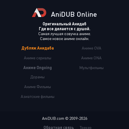
AniDUB Online
Оригинальный Анидаб
Где все делается с душой.
Самая лучшая озвучка аниме.
Самое новое аниме онлайн.
Дубляж Анидаба
Аниме OVA
Аниме сериалы
Аниме ONA
Аниме Ongoing
Мультфильмы
Дорамы
Аниме Фильмы
Азиатские фильмы
AniDUB.com © 2009-2026
Обратная связь
Трекер