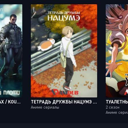
ПРИЗРАК В ДОСПЕХАХ / KOUKAKU KIDOUTAI [MOVIE]
ТЕТРАДЬ ДРУЖБЫ НАЦУМЭ ТВ-7 / NATSUME YUUJINCHOU ROKU TV-7 [12 ИЗ 12]
Аниме сериалы
2 сезон
Аниме сери