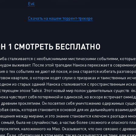
Evil
Скачать на нашем торрент-трекере
Н 1 СМОТРЕТЬ БЕСПЛАТНО
иба сталкивается с необъяснимыми мистическими событиями, которые п
 чудом выживает. После этой трагедии Нанока переезжает в современну
я о тех событиях не дают ей покоя, и она старается избегать разговор
овом квартале, о котором ходят слухи о призраках и таинственных исче
 одном из старых зданий Нанока сталкивается с пространственным иск
ствующем эпохе Тайсё. Этот новый мир полон удивительных существ: ёк
ока чувствует себя потерянной и одинокой, но вскоре встречает оммёд
а древним проклятием. Он посвятил себя уничтожению одержимых суще
обая связь, которая становится основой для их дальнейшего взаимодейс
щения между мирами, и это знание становится ключом к разгадке многи
семьёй, была не случайностью, а частью более сложного и опасного пла
проклятия, наложенного на Мао. Оказывается, что оно связано с древн
ии. Ёкаи, обитающие в этом мире, также оказываются не теми, кем каж