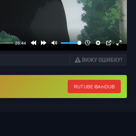
ВИЖУ ОШИБКУ!
RUTUBE @AniDUB