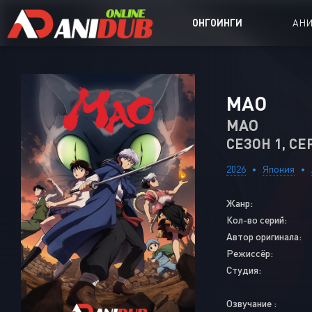
ОНГОИНГИ
АН
Аниме сер
МАО
Аниме Ong
MAO
СЕЗОН 1, СЕ
Аниме OVA
Аниме ON
2026
Япония
Дорамы
Жанр:
Кол-во серий:
Автор оригинала:
Режиссёр:
Студия:
Озвучание :