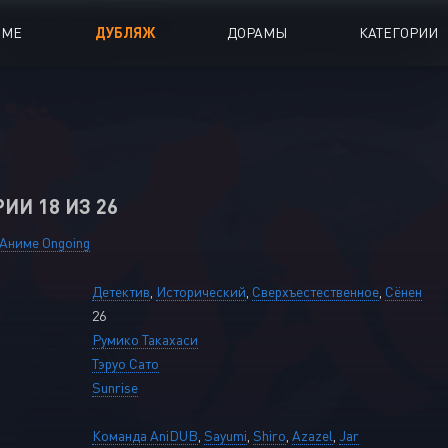
ИМЕ
ДУБЛЯЖ
ДОРАМЫ
КАТЕГОРИИ
иалы
Аниме Фильмы
oing
Азиатские фильмы
РИИ 18 ИЗ 26
Мультфильмы
A
Дубляж Анидаба
Аниме Ongoing
Детектив
,
Исторический
,
Сверхъестественное
,
Сёнен
26
Румико Такахаси
Тэруо Сато
Sunrise
Команда AniDUB
,
Sayumi
,
Shiro
,
Azazel
,
Jar