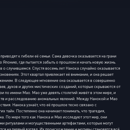
Или войти через
риводят к гибели её семьи. Сама девочка оказывается на грани
ю Японию, где пытается забыть о прошлом и начать новую жизнь.
ов о случившемся. Спустя восемь лет Нанока случайно оказывается
зновениях. Этот квартал привлекает её внимание, и она решает
ажением. В следующее мгновение она оказывается в совершенно
аев, духов и других мистических созданий, которые скрываются от
зи по имени Мао. Мао уже девять столетий живёт в этом мире, и
ств и расследованию аномальных явлений. Между Нанокой и Мао
твия. Нанока узнаёт, что её прошлое тесно связано с
х тайн. Постепенно она начинает понимать, что трагедия,
на. По мере того как Нанока и Мао исследуют этот мир, они
ими ритуалами и могущественными артефактами, которые могут
утся на первый взгляд. Их происхождение и мотивы становятся всё