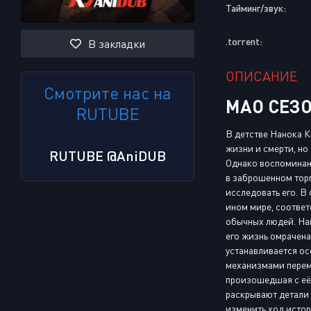
Тайминг/звук:
.torrent:
В закладки
ОПИСАНИЕ
Смотрите нас на
МАО СЕЗО
RUTUBE
В детстве Нанока К
жизни и смерти, но
RUTUBE @AniDUB
Однако воспоминани
в заброшенном торг
исследовать его. В
ином мире, соответ
обычных людей. Нан
его жизнь омрачен
устанавливается ос
механизмами переме
произошедшая с её 
раскрывают детали 
изменить ход истор