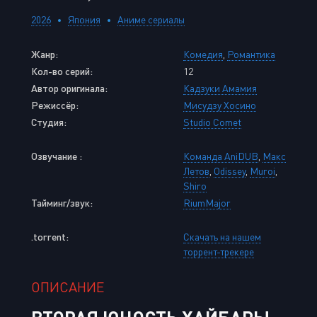
2026
Япония
Аниме сериалы
Жанр:
Комедия
,
Романтика
Кол-во серий:
12
Автор оригинала:
Кадзуки Амамия
Режиссёр:
Мисудзу Хосино
Студия:
Studio Comet
Озвучание :
Команда AniDUB
,
Макс
Летов
,
Odissey
,
Muroi
,
Shiro
Тайминг/звук:
RiumMajor
.torrent:
Скачать на нашем
торрент-трекере
ОПИСАНИЕ