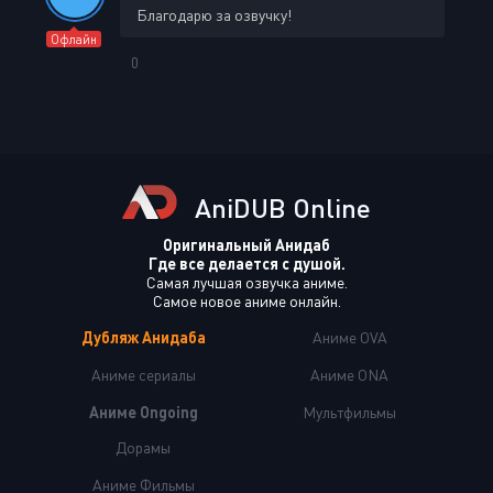
Благодарю за озвучку!
Офлайн
0
AniDUB Online
Оригинальный Анидаб
Где все делается с душой.
Самая лучшая озвучка аниме.
Самое новое аниме онлайн.
Дубляж Анидаба
Аниме OVA
Аниме сериалы
Аниме ONA
Аниме Ongoing
Мультфильмы
Дорамы
Аниме Фильмы