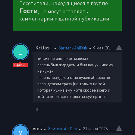
Посетители, находящиеся в группе
Гости
, не могут оставлять
комментарии к данной публикации.
_KriJas_
Зритель AniDub
9 мая 2026 22:01
_
типичное японское манямэ
парень был жирдяем и был найух никому
Офлайн
не нужен
парень похудел и стал нужен абсолютно
всем девкам сразу (но только не той
которая нужна ему, хотя скорее всего и
той тоже) и все готовы на хуй прыгать
0
vms
Зритель AniDub
21 июня 2026 12:46
V