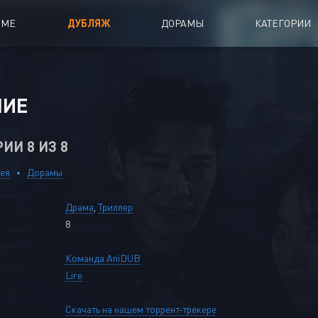
ИМЕ
ДУБЛЯЖ
ДОРАМЫ
КАТЕГОРИИ
иалы
Аниме Фильмы
НИЕ
oing
Азиатские фильмы
РИИ 8 ИЗ 8
Мультфильмы
A
Дубляж Анидаба
ея
Дорамы
Драма
,
Триллер
8
Команда AniDUB
Lire
Скачать на нашем торрент-трекере