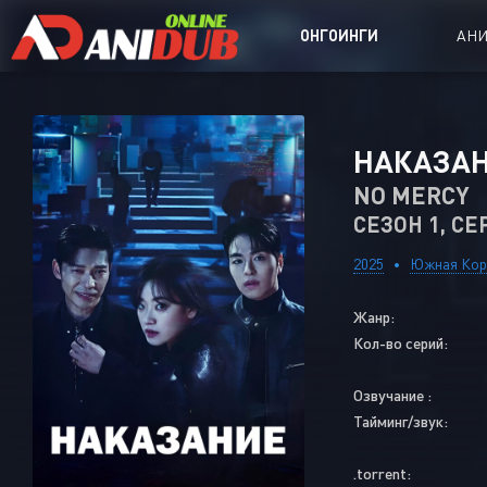
ОНГОИНГИ
АН
Аниме сер
НАКАЗА
Аниме Ong
NO MERCY
СЕЗОН 1, СЕ
Аниме OVA
Аниме ON
2025
Южная Кор
Дорамы
Жанр:
Кол-во серий:
Озвучание :
Тайминг/звук:
.torrent: