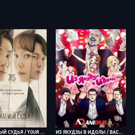
УВАЖАЕМЫЙ СУДЬЯ / YOUR HONOR [16 ИЗ 16]
ИЗ ЯКУДЗЫ В ИДОЛЫ / BACK STREET GIRLS: GOKU DOLLS [10 ИЗ 10]