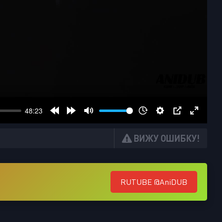
ВИЖУ ОШИБКУ!
RUTUBE @AniDUB