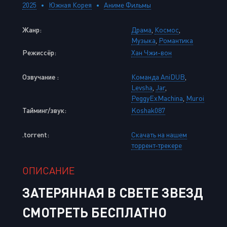
2025
Южная Корея
Аниме Фильмы
Жанр:
Драма
,
Космос
,
Музыка
,
Романтика
Режиссёр:
Хан Чжи-вон
Озвучание :
Команда AniDUB
,
Levsha
,
Jar
,
PeggyExMachina
,
Muroi
Тайминг/звук:
Koshak087
.torrent:
Скачать на нашем
торрент-трекере
ОПИСАНИЕ
ЗАТЕРЯННАЯ В СВЕТЕ ЗВЕЗД
СМОТРЕТЬ БЕСПЛАТНО