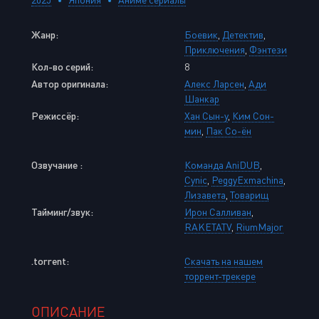
Жанр:
Боевик
,
Детектив
,
Приключения
,
Фэнтези
Кол-во серий:
8
Автор оригинала:
Алекс Ларсен
,
Ади
Шанкар
Режиссёр:
Хан Сын-у
,
Ким Сон-
мин
,
Пак Со-ён
Озвучание :
Команда AniDUB
,
Cynic
,
PeggyExmachina
,
Лизавета
,
Товарищ
Тайминг/звук:
Ирон Салливан
,
RAKETATV
,
RiumMajor
.torrent:
Скачать на нашем
торрент-трекере
ОПИСАНИЕ