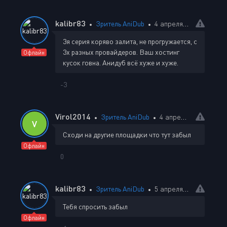
kalibr83
Зритель AniDub
4 апреля 2025 15:51
3я серия коряво залита, не прогружается, с
3х разных провайдеров. Ваш хостинг
Офлайн
кусок говна. Анидуб всё хуже и хуже.
-3
Virol2014
Зритель AniDub
4 апреля 2025 20:49
V
Сходи на другие площадки что тут забыл
Офлайн
0
kalibr83
Зритель AniDub
5 апреля 2025 03:20
Тебя спросить забыл
Офлайн