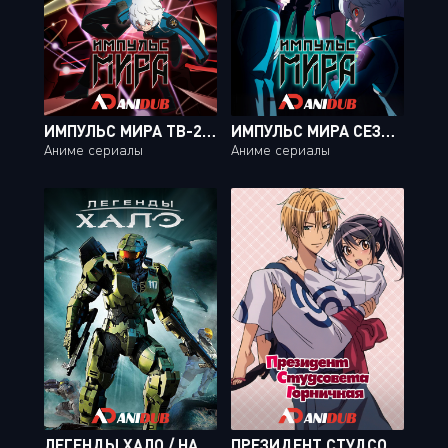
ИМПУЛЬС МИРА ТВ-2 / WORLD TRIGGER TV-2 [12 ИЗ 12]
ИМПУЛЬС МИРА СЕЗОН 3 ТВ-3 / WORLD TRIGGER [13 ИЗ 13 + SP]
Аниме сериалы
Аниме сериалы
ЛЕГЕНДЫ ХАЛО / HALO LEGENDS [08 ИЗ 08]
ПРЕЗИДЕНТ СТУДСОВЕТА - ГОРНИЧНАЯ! / KAICHOU WA MAID-SAMA! [26 ИЗ 26]