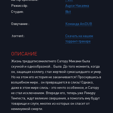
Режиссёр:
Ацуси Накаяма
Студия:
8bit
Озвучание :
Команда AniDUB
.torrent:
Скачать на нашем
торрент-трекере
ОПИСАНИЕ
Жизнь тридцатисемилетнего Сатору Миками была
скучной и однообразной... Была. До того момента, когда
он, защищая коллегу, стал жертвой сумасшедшего и умер.
Но на этом его история не заканчивается! Проснувшись в
волшебном мире... он превращается в слизь! Однако,
даже в этом мире слизь - это нечто особенное, и Сатору
не стал исключением. Впереди его, теперь уже Римуру
Темпеста, ждут великие свершения, а помогать ему будут
товарищи и слуги, многих из которых он спасет от
неминуемой смерти.