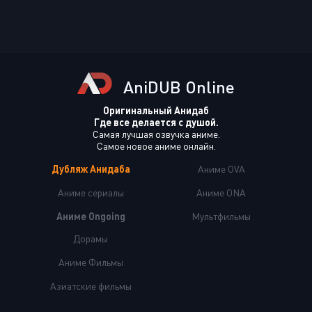
AniDUB Online
Оригинальный Анидаб
Где все делается с душой.
Самая лучшая озвучка аниме.
Самое новое аниме онлайн.
Дубляж Анидаба
Аниме OVA
Аниме сериалы
Аниме ONA
Аниме Ongoing
Мультфильмы
Дорамы
Аниме Фильмы
Азиатские фильмы