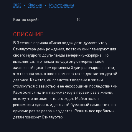
2023
Япония
Мультфильмы
Кол-во серий:
10
ОПИСАНИЕ
В 3 сезоне сериала «Тихая вода» дети думают, что у
Стиллуотера день рождения, поэтому они планируют для
своего мудрого друга-панды вечеринку-сюрприз. Но
выясняется, что панды по-другому отмеряют свой
жизненный цикл. Тем временем Эдди разочарована тем,
что главная роль в школьном спектакле достается другой
девочке. Кажется, ей предстоит впервые в жизни
столкнуться с завистью и ее нехорошими последствиями.
Карл боится идти к парикмахеру в первый раз в жизни,
потому что не знает, что его ждет. Майкл полон
решимости сделать идеальный бумажный самолетик, но
оригами раз за разом не удается. Решить все проблемы
детям поможет Стиллуотер.