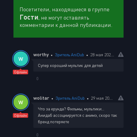
Посетители, находящиеся в группе
Гости
, не могут оставлять
комментарии к данной публикации.
worthy
Зритель AniDub
28 мая 2023 16:40
W
Супер хороший мультик для детей
Офлайн
0
wolitar
Зритель AniDub
29 мая 2023 03:01
W
Что за ерунда? Фильмы, мультики...
Анидаб ассоциируется с анимэ, скоро так
Офлайн
бренд потеряете
0