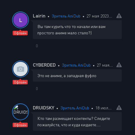
Lairin
Зритель AniDub
27 мая 2023 08:37
L
Вы там курить что то начали или вам
простого аниме мало стало?)
Офлайн
0
CYBERDED
Зритель AniDub
27 мая 2023 18:52
Это не аниме, а западная фуфло
Офлайн
0
DRUIDSKY
Зритель AniDub
18 июля 2023 23:03
Кто там размещает контенты? Следите
пожалуйста, что и куда кидаете.....
Офлайн