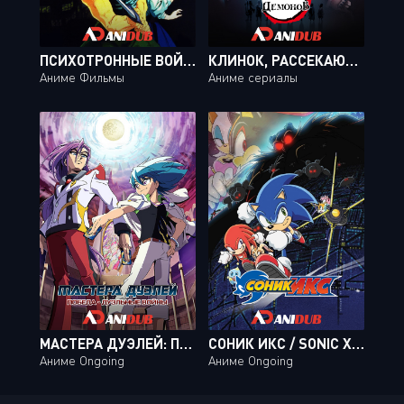
ПСИХОТРОННЫЕ ВОЙНЫ / SOUJUU SENSHI PSYCHIC WARS [MOVIE]
КЛИНОК, РАССЕКАЮЩИЙ ДЕМОНОВ / KIMETSU NO YAIBA [26 ИЗ 26]
Аниме Фильмы
Аниме сериалы
МАСТЕРА ДУЭЛЕЙ: ПОБЕДА - ДУЭЛЬНЫЕ ВОЙНЫ / DUEL MASTERS WIN: DUEL WARS-HEN [28 ИЗ 49]
СОНИК ИКС / SONIC X [18 ИЗ 78]
Аниме Ongoing
Аниме Ongoing