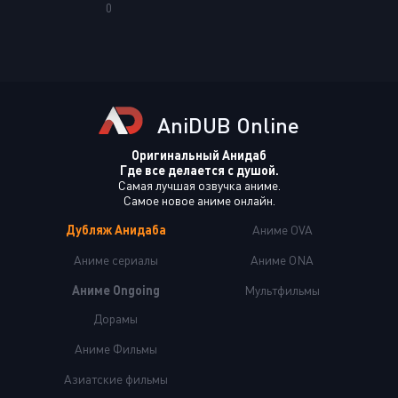
0
AniDUB Online
Оригинальный Анидаб
Где все делается с душой.
Самая лучшая озвучка аниме.
Самое новое аниме онлайн.
Дубляж Анидаба
Аниме OVA
Аниме сериалы
Аниме ONA
Аниме Ongoing
Мультфильмы
Дорамы
Аниме Фильмы
Азиатские фильмы