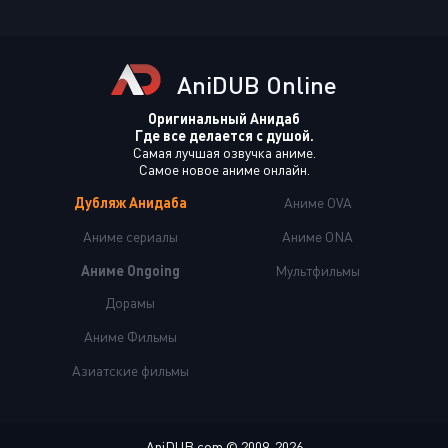
AniDUB Online
Оригинальный Анидаб
Где все делается с душой.
Самая лучшая озвучка аниме.
Самое новое аниме онлайн.
Дубляж Анидаба
Аниме OVA
Аниме сериалы
Аниме ONA
Аниме Ongoing
Мультфильмы
Дорамы
Аниме Фильмы
Азиатские фильмы
AniDUB.com © 2009-2026