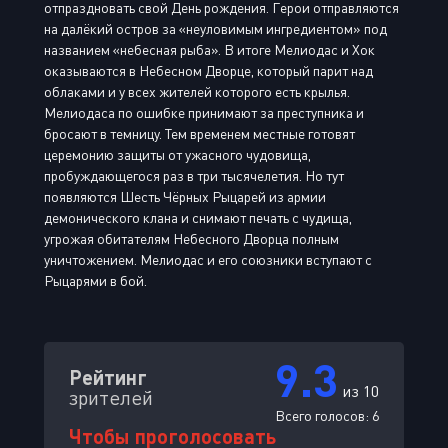
отпраздновать свой День рождения. Герои отправляются
на далёкий остров за «неуловимым ингредиентом» под
названием «небесная рыба». В итоге Мелиодас и Хок
оказываются в Небесном Дворце, который парит над
облаками и у всех жителей которого есть крылья.
Мелиодаса по ошибке принимают за преступника и
бросают в темницу. Тем временем местные готовят
церемонию защиты от ужасного чудовища,
пробуждающегося раз в три тысячелетия. Но тут
появляются Шесть Чёрных Рыцарей из армии
демонического клана и снимают печать с чудища,
угрожая обитателям Небесного Дворца полным
уничтожением. Мелиодас и его союзники вступают с
Рыцарями в бой.
9.3
Рейтинг
из 10
зрителей
Всего голосов:
6
Чтобы проголосовать