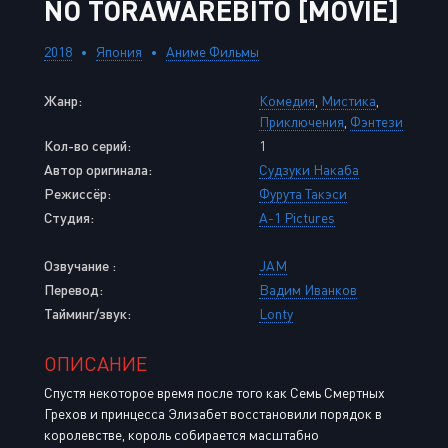
NO TORAWAREBITO [MOVIE]
2018
Япония
Аниме Фильмы
Жанр:
Комедия
,
Мистика
,
Приключения
,
Фэнтези
Кол-во серий:
1
Автор оригинала:
Судзуки Накаба
Режиссёр:
Фурута Такэси
Студия:
A-1 Pictures
Озвучание :
JAM
Перевод:
Вадим Иванков
Тайминг/звук:
Lonty
ОПИСАНИЕ
Спустя некоторое время после того как Семь Смертных
Грехов и принцесса Элизабет восстановили порядок в
королевстве, король собирается масштабно