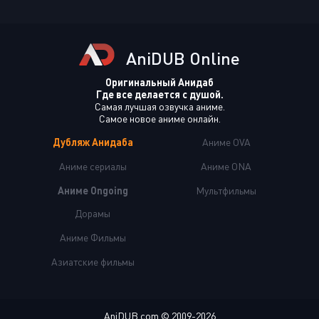
AniDUB Online
Оригинальный Анидаб
Где все делается с душой.
Самая лучшая озвучка аниме.
Самое новое аниме онлайн.
Дубляж Анидаба
Аниме OVA
Аниме сериалы
Аниме ONA
Аниме Ongoing
Мультфильмы
Дорамы
Аниме Фильмы
Азиатские фильмы
AniDUB.com © 2009-2026