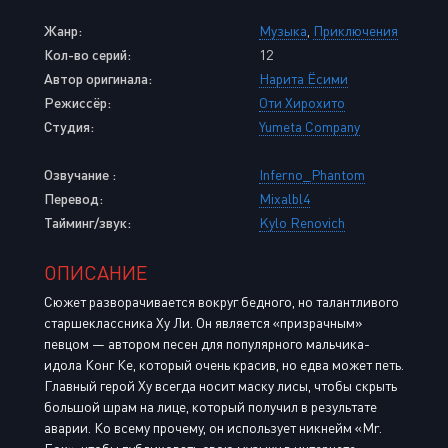
Жанр:
Музыка
,
Приключения
Кол-во серий:
12
Автор оригинала:
Нарита Ёсими
Режиссёр:
Оти Хирохито
Студия:
Yumeta Company
Озвучание :
Inferno_Phantom
Перевод:
Mixalbl4
Тайминг/звук:
Kylo Renovich
ОПИСАНИЕ
Сюжет разворачивается вокруг бедного, но талантливого
старшеклассника Ху Ли. Он является «призрачным»
певцом — автором песен для популярного мальчика-
идола Конг Ке, который очень красив, но едва может петь.
Главный герой Ху всегда носит маску лисы, чтобы скрыть
большой шрам на лице, который получил в результате
аварии. Ко всему прочему, он использует никнейм «Mr.