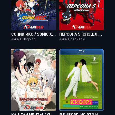
СОНИК ИКС / SONIC X [18 ИЗ 78]
ПЕРСОНА 5 (СПЭШЛ 2): ЗВЁЗДЫ И МЫ / PERSONA 5 THE ANIMATION: STARS AND OURS
Аниме Ongoing
Аниме сериалы
КАШТАН МЕЧТЫ / YUMEKURI
Я КИБОРГ, НО ЭТО НОРМАЛЬНО / SAIBOGUJIMAN KWENCHANA