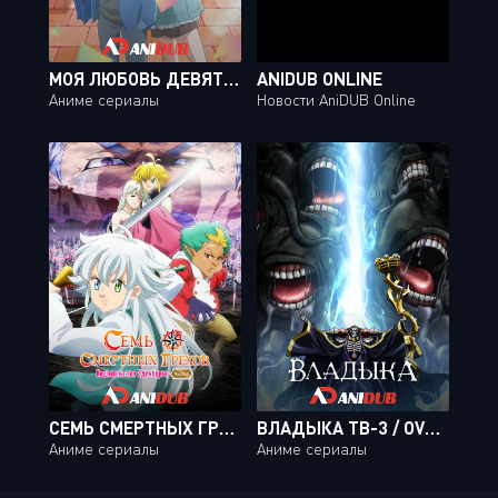
МОЯ ЛЮБОВЬ ДЕВЯТЬСОТ ДЕВЯНОСТО ДЕВЯТОГО УРОВНЯ К ЯМАДЕ / YAMADA-KUN TO LV999 NO KOI WO SURU [13 ИЗ 13]
ANIDUB ONLINE
Аниме сериалы
Новости AniDUB Online
СЕМЬ СМЕРТНЫХ ГРЕХОВ: НЕДОВОЛЬСТВО ЭДИНБУРГА / NANATSU NO TAIZAI: ENSA NO EDINBURGH [02 ИЗ 02]
ВЛАДЫКА ТВ-3 / OVERLORD TV-3 [13 ИЗ 13]
Аниме сериалы
Аниме сериалы