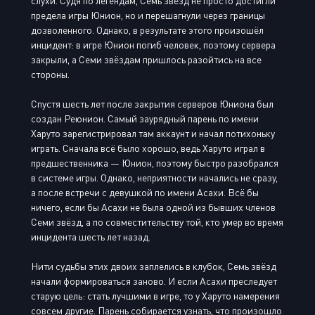
слухи. Судя по легендам, Семь звёзд не просто достигли
предела игры Юнион, но и перешагнули через границы
дозволенного. Однако, в результате этого произошёл
инцидент: в игре Юнион погиб человек, поэтому сервера
закрыли, а Семи звёздам пришлось разойтись на все
стороны.
Спустя шесть лет после закрытия серверов Юниона был
создан Реюнион. Самый заурядный парень по имени
Харуто зарегистрировал там аккаунт и начал потихоньку
играть. Сначала всё было хорошо, ведь Харуто играл в
предшественника — Юнион, поэтому быстро разобрался
в системе игры. Однако, неприятности начались не сразу,
а после встречи с девушкой по имени Асахи. Всё бы
ничего, если бы Асахи не была одной из бывших членов
Семи звёзд, а по совместительству той, кто умер во время
инцидента шесть лет назад.
Нити судьбы этих двоих заплелись в клубок, Семь звёзд
начали формироваться заново. И если Асахи преследует
старую цель: стать лучшими в игре, то у Харуто намерения
совсем другие. Парень собирается узнать, что произошло