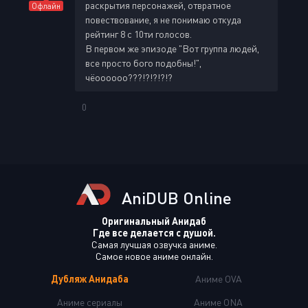
раскрытия персонажей, отвратное
Офлайн
повествование, я не понимаю откуда
рейтинг 8 с 10ти голосов.
В первом же эпизоде "Вот группа людей,
все просто бого подобны!",
чёоооооо???!?!?!?!?
0
AniDUB Online
Оригинальный Анидаб
Где все делается с душой.
Самая лучшая озвучка аниме.
Самое новое аниме онлайн.
Дубляж Анидаба
Аниме OVA
Аниме сериалы
Аниме ONA