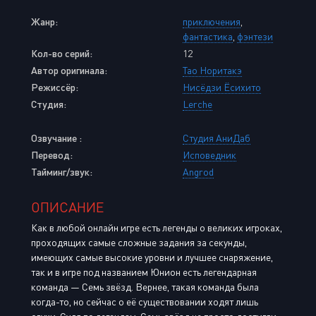
Жанр:
приключения
,
фантастика
,
фэнтези
Кол-во серий:
12
Автор оригинала:
Тао Норитакэ
Режиссёр:
Нисёдзи Ёсихито
Студия:
Lerche
Озвучание :
Студия АниДаб
Перевод:
Исповедник
Тайминг/звук:
Angrod
ОПИСАНИЕ
Как в любой онлайн игре есть легенды о великих игроках,
проходящих самые сложные задания за секунды,
имеющих самые высокие уровни и лучшее снаряжение,
так и в игре под названием Юнион есть легендарная
команда — Семь звёзд. Вернее, такая команда была
когда-то, но сейчас о её существовании ходят лишь