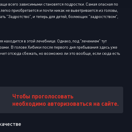
Или войти через
 чаще всего зависимыми становятся подростки. Самая опасная по
легко приобретается и почти никак не выветривается из головы,
ть "Задротство", и теперь для детей, болеющих "задростством",
я находится в этой лечебнице. Однако, под "лечением" тут
зами. В голове Хибики после первого дня пребывания здесь уже
хочет отсюда сбежать, но возможно ли это вообще, если сюда есть
Чтобы проголосовать
необходимо авторизоваться на сайте.
 качестве