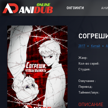
ОНГОИНГИ
АН
Аниме сер
СОГРЕШИ,
Аниме Ong
2017
Китай
А
Аниме OVA
Жанр:
Аниме ON
Кол-во серий:
Дорамы
Студия:
Озвучание :
Перевод:
Тайминг/звук:
ОПИСАНИЕ