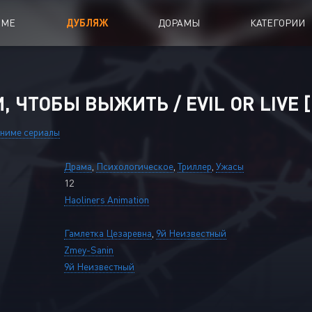
ИМЕ
ДУБЛЯЖ
ДОРАМЫ
КАТЕГОРИИ
иалы
Аниме Фильмы
 ЧТОБЫ ВЫЖИТЬ / EVIL OR LIVE [
oing
Азиатские фильмы
ниме сериалы
Мультфильмы
Драма
,
Психологическое
,
Триллер
,
Ужасы
A
Дубляж Анидаба
12
Haoliners Animation
Гамлетка Цезаревна
,
9й Неизвестный
Zmey-Sanin
9й Неизвестный