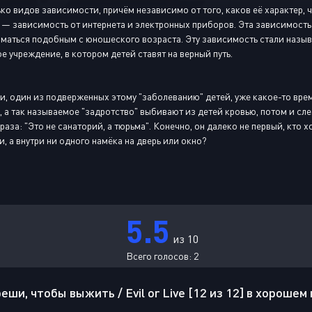
ко видов зависимости, причём независимо от того, каков её характер,
 — зависимость от интернета и электронных приборов. Эта зависимость 
маться подобным с юношеского возраста. Эту зависимость стали называ
е учреждение, в котором детей ставят на верный путь.
и, один из подверженных этому "заболеванию" детей, уже какое-то врем
 а так называемое "задротство" выбивают из детей кровью, потом и сле
раза: "Это не санаторий, а тюрьма". Конечно, он далеко не первый, кто 
, а внутри ни одного намёка на дверь или окно?
5.5
из 10
Всего голосов:
2
ши, чтобы выжить / Evil or Live [12 из 12] в хорошем